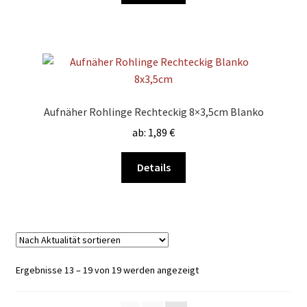
Produktseite
weist
gewählt
mehrere
werden
Varianten
auf.
Die
Optionen
Aufnäher Rohlinge Rechteckig 8×3,5cm Blanko
können
ab:
1,89
€
auf
der
Dieses
Details
Produktseite
Produkt
gewählt
weist
werden
mehrere
Varianten
auf.
Die
Nach
Ergebnisse 13 – 19 von 19 werden angezeigt
Optionen
Aktualität
können
sortiert