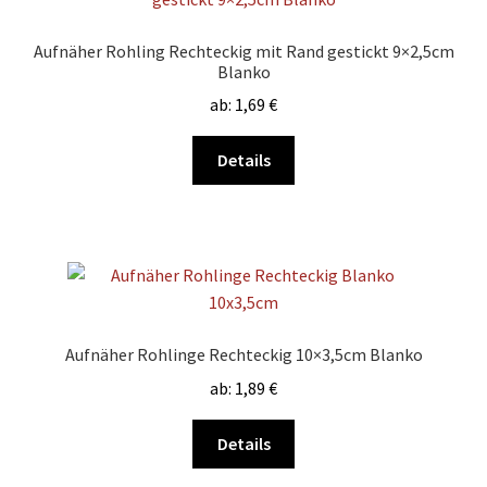
Die
Optionen
Aufnäher Rohling Rechteckig mit Rand gestickt 9×2,5cm
können
Blanko
auf
ab:
1,69
€
der
Produktseite
Dieses
Details
gewählt
Produkt
werden
weist
mehrere
Varianten
auf.
Die
Optionen
Aufnäher Rohlinge Rechteckig 10×3,5cm Blanko
können
ab:
1,89
€
auf
der
Dieses
Details
Produktseite
Produkt
gewählt
weist