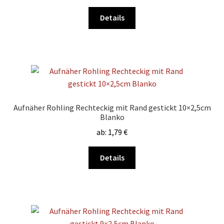
Dieses
Details
Produkt
weist
mehrere
Varianten
auf.
Die
Optionen
Aufnäher Rohling Rechteckig mit Rand gestickt 10×2,5cm
können
Blanko
auf
ab:
1,79
€
der
Produktseite
Dieses
Details
gewählt
Produkt
werden
weist
mehrere
Varianten
auf.