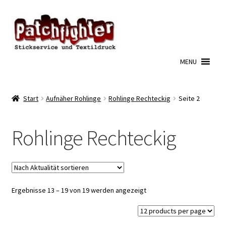
Zur
Zum
Navigation
Inhalt
springen
springen
MENU
Start
Aufnäher Rohlinge
Rohlinge Rechteckig
Seite 2
Rohlinge Rechteckig
Nach
Ergebnisse 13 – 19 von 19 werden angezeigt
Aktualität
sortiert