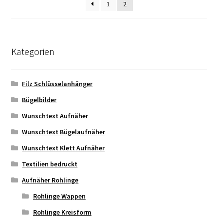
1
2
auf
der
Produktseite
gewählt
Kategorien
werden
Filz Schlüsselanhänger
Bügelbilder
Wunschtext Aufnäher
Wunschtext Bügelaufnäher
Wunschtext Klett Aufnäher
Textilien bedruckt
Aufnäher Rohlinge
Rohlinge Wappen
Rohlinge Kreisform