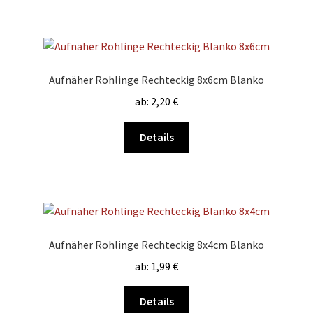
werden
mehrere
Varianten
auf.
Die
Aufnäher Rohlinge Rechteckig 8x6cm Blanko
Optionen
ab:
2,20
€
können
auf
Dieses
Details
der
Produkt
Produktseite
weist
gewählt
mehrere
werden
Varianten
auf.
Die
Aufnäher Rohlinge Rechteckig 8x4cm Blanko
Optionen
ab:
1,99
€
können
auf
Dieses
Details
der
Produkt