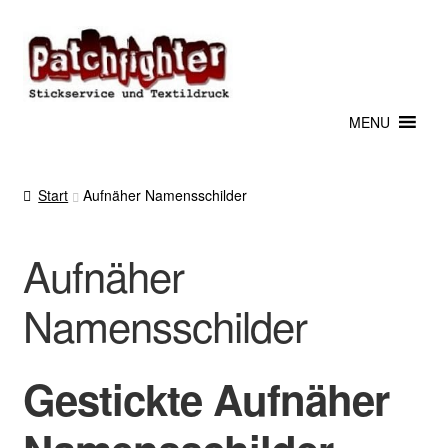
Zur
Zum
Navigation
Inhalt
springen
springen
MENU
Start
Aufnäher Namensschilder
Aufnäher
Namensschilder
Gestickte Aufnäher