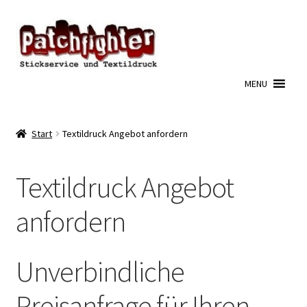
Zur
Zum
Navigation
Inhalt
springen
springen
MENU
Start
Textildruck Angebot anfordern
Textildruck Angebot
anfordern
Unverbindliche
Preisanfrage für Ihren