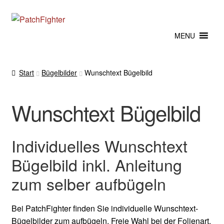
Zur
Zum
Navigation
Inhalt
MENU
springen
springen
Start
Bügelbilder
Wunschtext Bügelbild
Wunschtext Bügelbild
Individuelles Wunschtext
Bügelbild inkl. Anleitung
zum selber aufbügeln
Bei PatchFighter finden Sie individuelle Wunschtext-
Bügelbilder zum aufbügeln. Freie Wahl bei der Folienart,