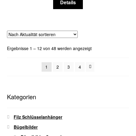
Details
Produktseite
Produkt
gewählt
weist
werden
mehrere
Varianten
auf.
Die
Nach
Ergebnisse 1 – 12 von 48 werden angezeigt
Optionen
Aktualität
können
sortiert
auf
1
2
3
4
der
Produktseite
gewählt
Kategorien
werden
Filz Schlüsselanhänger
Bügelbilder