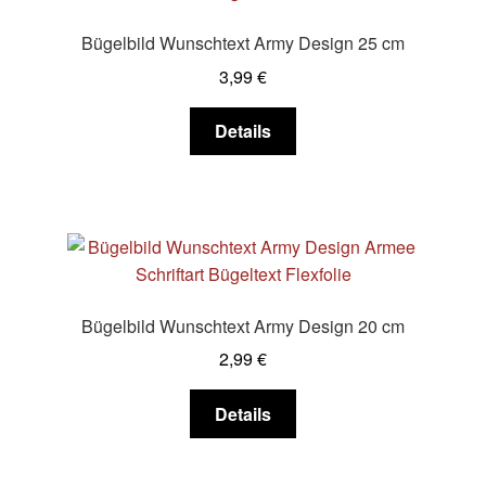
Optionen
Bügelbild Wunschtext Army Design 25 cm
können
3,99
€
auf
der
Dieses
Details
Produktseite
Produkt
gewählt
weist
werden
mehrere
Varianten
auf.
Die
Optionen
Bügelbild Wunschtext Army Design 20 cm
können
2,99
€
auf
der
Dieses
Details
Produktseite
Produkt
gewählt
weist
werden
mehrere