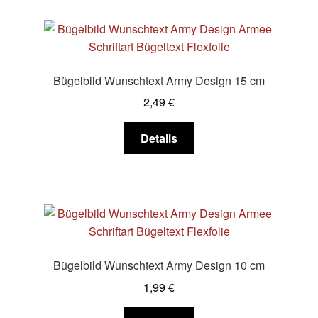
Varianten
auf.
Die
Optionen
Bügelbild Wunschtext Army Design 15 cm
können
2,49
€
auf
der
Dieses
Details
Produktseite
Produkt
gewählt
weist
werden
mehrere
Varianten
auf.
Die
Optionen
Bügelbild Wunschtext Army Design 10 cm
können
1,99
€
auf
der
Dieses