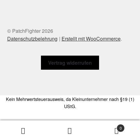
© PatchFighter 2026
Datenschutzbelehrung
Erstellt mit WooCommerce
.
Vertrag widerrufen
Kein Mehrwertsteuerausweis, da Kleinunternehmer nach §19 (1)
UStG.
Die durchgestrichenen Preise entsprechen dem bisherigen Preis in
0
diesem Online-Shop.
Suchen
Suchen