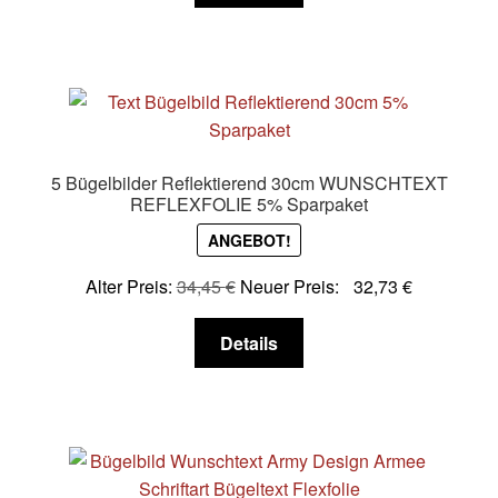
weist
mehrere
Varianten
auf.
Die
Optionen
5 Bügelbilder Reflektierend 30cm WUNSCHTEXT
können
REFLEXFOLIE 5% Sparpaket
auf
ANGEBOT!
der
Produktseite
Alter Preis:
34,45
€
Neuer Preis:
32,73
€
gewählt
Dieses
werden
Details
Produkt
weist
mehrere
Varianten
auf.
Die