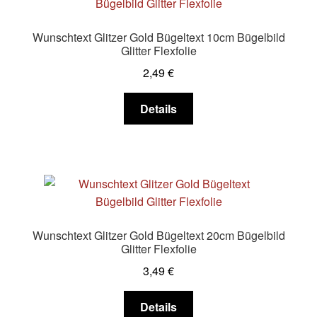
Die
Optionen
Wunschtext Glitzer Gold Bügeltext 10cm Bügelbild
können
Glitter Flexfolie
auf
2,49
€
der
Produktseite
Dieses
Details
gewählt
Produkt
werden
weist
mehrere
Varianten
auf.
Die
Optionen
Wunschtext Glitzer Gold Bügeltext 20cm Bügelbild
können
Glitter Flexfolie
auf
3,49
€
der
Produktseite
Dieses
Details
gewählt
Produkt