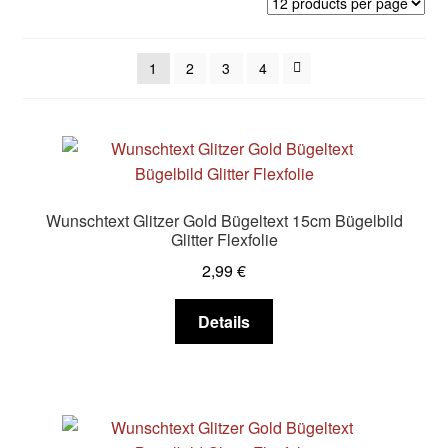
sortiert
1
2
3
4
Wunschtext Glitzer Gold Bügeltext 15cm Bügelbild
Glitter Flexfolie
2,99
€
Dieses
Details
Produkt
weist
mehrere
Varianten
auf.