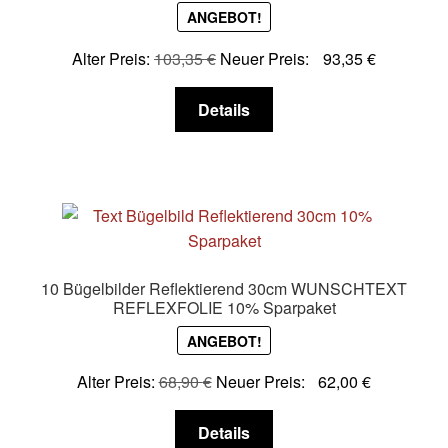
auf
ANGEBOT!
der
Produktseite
Alter Preis:
103,35
€
Neuer Preis:
93,35
€
gewählt
Dieses
werden
Details
Produkt
weist
mehrere
Varianten
auf.
Die
Optionen
10 Bügelbilder Reflektierend 30cm WUNSCHTEXT
können
REFLEXFOLIE 10% Sparpaket
auf
ANGEBOT!
der
Produktseite
Alter Preis:
68,90
€
Neuer Preis:
62,00
€
gewählt
Dieses
werden
Details
Produkt