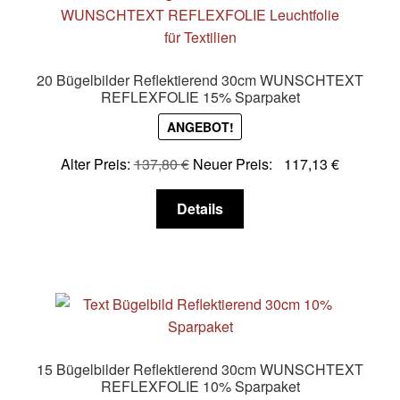
Die
Optionen
können
20 Bügelbilder Reflektierend 30cm WUNSCHTEXT
auf
REFLEXFOLIE 15% Sparpaket
der
ANGEBOT!
Produktseite
gewählt
Alter Preis:
137,80
€
Neuer Preis:
117,13
€
werden
Dieses
Details
Produkt
weist
mehrere
Varianten
auf.
Die
Optionen
15 Bügelbilder Reflektierend 30cm WUNSCHTEXT
können
REFLEXFOLIE 10% Sparpaket