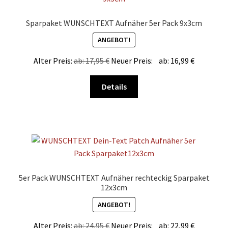
Optionen
können
Sparpaket WUNSCHTEXT Aufnäher 5er Pack 9x3cm
auf
ANGEBOT!
der
Produktseite
Alter Preis:
ab:
17,95
€
Neuer Preis:
ab:
16,99
€
gewählt
werden
Dieses
Details
Produkt
weist
mehrere
Varianten
auf.
Die
Optionen
5er Pack WUNSCHTEXT Aufnäher rechteckig Sparpaket
können
12x3cm
auf
ANGEBOT!
der
Produktseite
Alter Preis:
ab:
24,95
€
Neuer Preis:
ab:
22,99
€