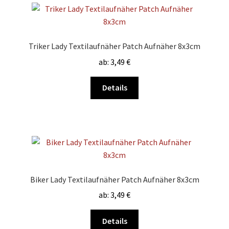
auf.
Die
Optionen
Triker Lady Textilaufnäher Patch Aufnäher 8x3cm
können
ab:
3,49
€
auf
der
Dieses
Details
Produktseite
Produkt
gewählt
weist
werden
mehrere
Varianten
auf.
Die
Optionen
Biker Lady Textilaufnäher Patch Aufnäher 8x3cm
können
ab:
3,49
€
auf
der
Dieses
Details
Produktseite
Produkt