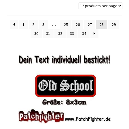
sortiert
1
2
3
…
25
26
27
28
29
30
31
32
33
34