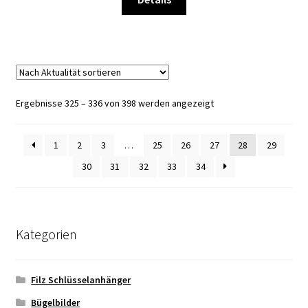
Produktseite
Produkt
gewählt
weist
werden
mehrere
Varianten
auf.
Die
Nach
Ergebnisse 325 – 336 von 398 werden angezeigt
Optionen
Aktualität
können
sortiert
1
2
3
…
25
26
27
28
29
auf
der
30
31
32
33
34
Produktseite
gewählt
werden
Kategorien
Filz Schlüsselanhänger
Bügelbilder