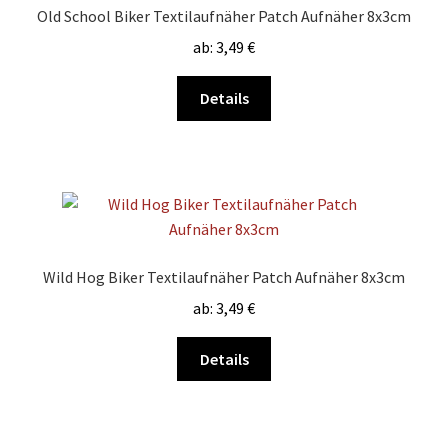
Old School Biker Textilaufnäher Patch Aufnäher 8x3cm
ab:
3,49
€
Dieses
Details
Produkt
weist
mehrere
Varianten
auf.
Die
Optionen
Wild Hog Biker Textilaufnäher Patch Aufnäher 8x3cm
können
ab:
3,49
€
auf
der
Dieses
Details
Produktseite
Produkt
gewählt
weist
werden
mehrere
Varianten