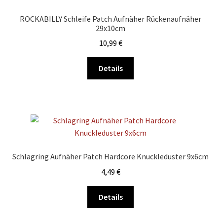
Optionen
ROCKABILLY Schleife Patch Aufnäher Rückenaufnäher
können
29x10cm
auf
10,99
€
der
Produktseite
Dieses
Details
gewählt
Produkt
werden
weist
mehrere
Varianten
auf.
Die
Optionen
Schlagring Aufnäher Patch Hardcore Knuckleduster 9x6cm
können
4,49
€
auf
der
Dieses
Details
Produktseite
Produkt
gewählt
weist