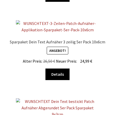
gewählt
weist
werden
mehrere
Varianten
auf.
Die
Optionen
Sparpaket Dein Text Aufnäher 3 zeilig 5er Pack 10x6cm
können
ANGEBOT!
auf
der
Alter Preis:
26,50
€
Neuer Preis:
24,99
€
Produktseite
gewählt
Dieses
Details
werden
Produkt
weist
mehrere
Varianten
auf.
Die