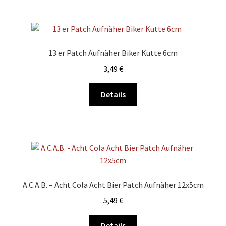
werden
mehrere
Varianten
auf.
Die
13 er Patch Aufnäher Biker Kutte 6cm
Optionen
3,49
€
können
auf
Dieses
Details
der
Produkt
Produktseite
weist
gewählt
mehrere
werden
Varianten
auf.
Die
Optionen
A.C.A.B. – Acht Cola Acht Bier Patch Aufnäher 12x5cm
können
5,49
€
auf
der
Dieses
Details