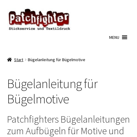
Zur
Zum
Navigation
Inhalt
springen
springen
MENU
Start
Bügelanleitung für Bügelmotive
Bügelanleitung für
Bügelmotive
Patchfighters Bügelanleitungen
zum Aufbügeln für Motive und