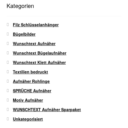
auf
Kategorien
der
Produktseite
gewählt
Filz Schlüsselanhänger
werden
Bügelbilder
Wunschtext Aufnäher
Wunschtext Bügelaufnäher
Wunschtext Klett Aufnäher
Textilien bedruckt
Aufnäher Rohlinge
SPRÜCHE Aufnäher
Motiv Aufnäher
WUNSCHTEXT Aufnäher Sparpaket
Unkategorisiert