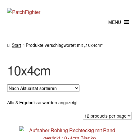
Zur
Zum
Navigation
Inhalt
MENU
springen
springen
Start
Produkte verschlagwortet mit „10x4cm“
10x4cm
Nach
Alle 3 Ergebnisse werden angezeigt
Aktualität
sortiert