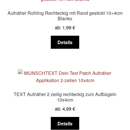
Aufnäher Rohling Rechteckig mit Rand gestickt 10×4cm
Blanko
ab:
1,99
€
Dieses
Details
Produkt
weist
mehrere
Varianten
auf.
Die
Optionen
TEXT Aufnäher 2 zeilig rechteckig zum Aufbügeln
können
10x4cm
auf
ab:
4,99
€
der
Produktseite
Dieses
Details
gewählt
Produkt