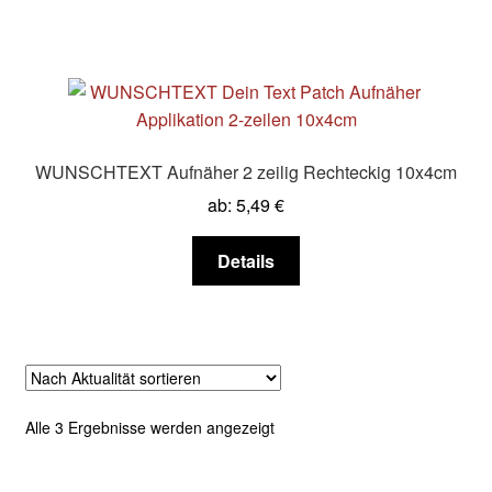
werden
weist
mehrere
Varianten
auf.
Die
Optionen
WUNSCHTEXT Aufnäher 2 zeilig Rechteckig 10x4cm
können
ab:
5,49
€
auf
der
Dieses
Details
Produktseite
Produkt
gewählt
weist
werden
mehrere
Varianten
auf.
Die
Nach
Alle 3 Ergebnisse werden angezeigt
Optionen
Aktualität
können
sortiert