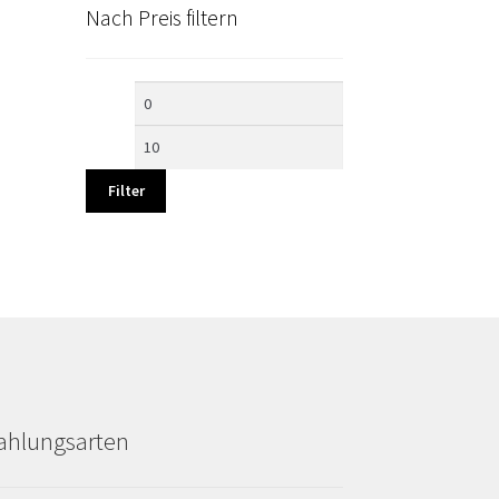
Nach Preis filtern
Min.
Max.
Preis
Preis
Filter
ahlungsarten