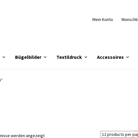
Mein Konto
Wunschli
e
Bügelbilder
Textildruck
Accessoires
m“
Nach
bnisse werden angezeigt