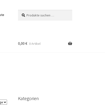
Suchen
Suchen
ste
nach:
0,00
€
0 Artikel
Kategorien