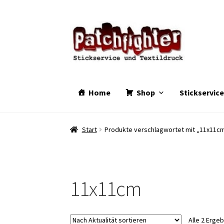
Zur
Zum
Navigation
Inhalt
springen
springen
Home
Shop
Stickservic
Start
Produkte verschlagwortet mit „11x11c
11x11cm
Alle 2 Erge