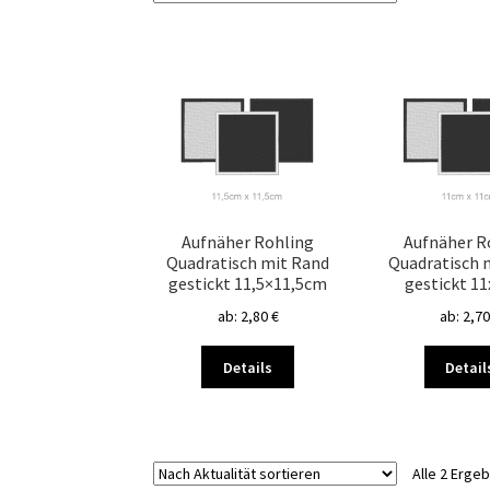
Aufnäher Rohling
Aufnäher R
Quadratisch mit Rand
Quadratisch 
gestickt 11,5×11,5cm
gestickt 1
ab:
2,80
€
ab:
2,7
Dieses
Details
Detail
Produkt
weist
mehrere
Varianten
Alle 2 Erge
auf.