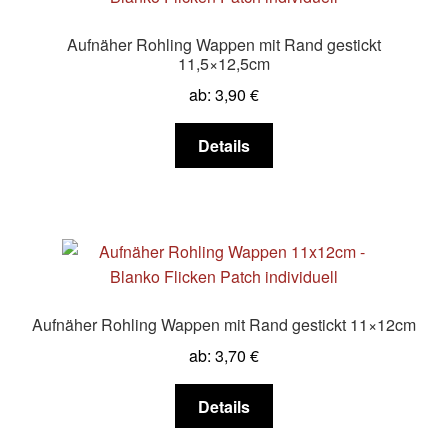
Aufnäher Rohling Wappen mit Rand gestickt
11,5×12,5cm
ab:
3,90
€
Dieses
Details
Produkt
weist
mehrere
Varianten
auf.
Die
Optionen
Aufnäher Rohling Wappen mit Rand gestickt 11×12cm
können
ab:
3,70
€
auf
der
Dieses
Details
Produktseite
Produkt
gewählt
weist