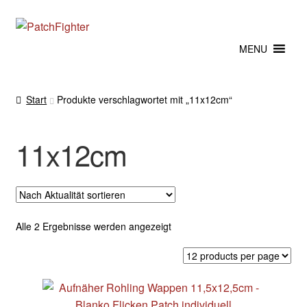
Zur
Zum
Navigation
Inhalt
MENU
springen
springen
Start
Produkte verschlagwortet mit „11x12cm“
11x12cm
Nach
Alle 2 Ergebnisse werden angezeigt
Aktualität
sortiert