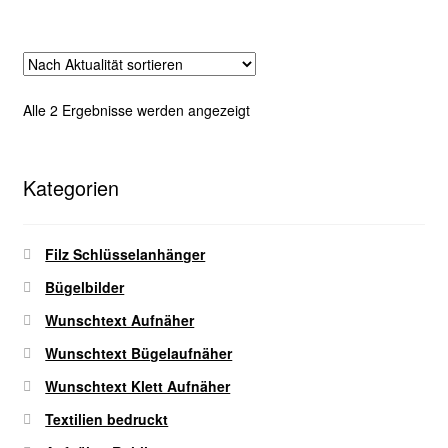
werden
mehrere
Varianten
auf.
Die
Nach
Alle 2 Ergebnisse werden angezeigt
Optionen
Aktualität
können
sortiert
auf
Kategorien
der
Produktseite
gewählt
Filz Schlüsselanhänger
werden
Bügelbilder
Wunschtext Aufnäher
Wunschtext Bügelaufnäher
Wunschtext Klett Aufnäher
Textilien bedruckt