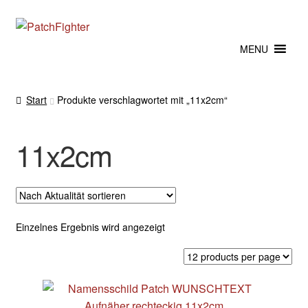
Zur
Zum
Navigation
Inhalt
MENU
springen
springen
Start
Produkte verschlagwortet mit „11x2cm“
11x2cm
Einzelnes Ergebnis wird angezeigt