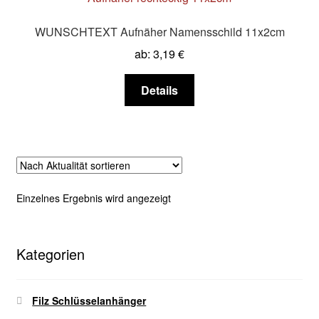
WUNSCHTEXT Aufnäher Namensschild 11x2cm
ab:
3,19
€
Dieses
Details
Produkt
weist
mehrere
Varianten
auf.
Die
Einzelnes Ergebnis wird angezeigt
Optionen
können
auf
Kategorien
der
Produktseite
gewählt
Filz Schlüsselanhänger
werden