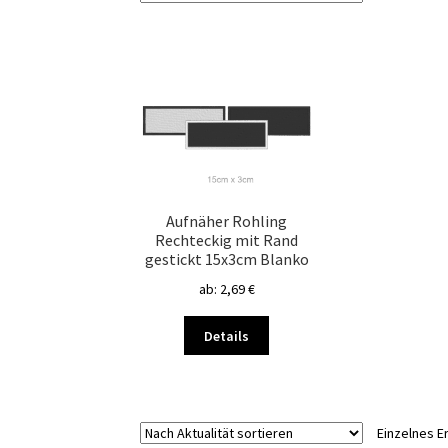
Aufnäher Rohling
Rechteckig mit Rand
gestickt 15x3cm Blanko
ab:
2,69
€
Dieses
Details
Produkt
weist
mehrere
Varianten
Einzelnes E
auf.