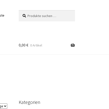
Suchen
Suchen
ste
nach:
0,00
€
0 Artikel
Kategorien