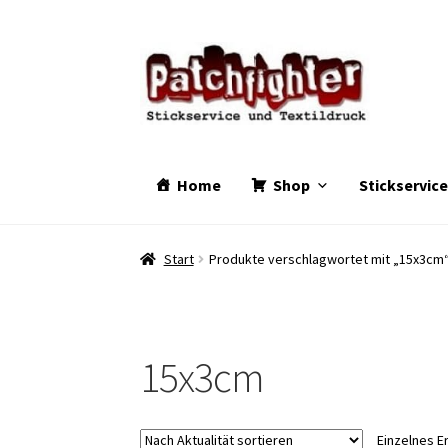
Zur
Zum
Navigation
Inhalt
springen
springen
Home
Shop
Stickservic
Start
Produkte verschlagwortet mit „15x3cm
15x3cm
Einzelnes E