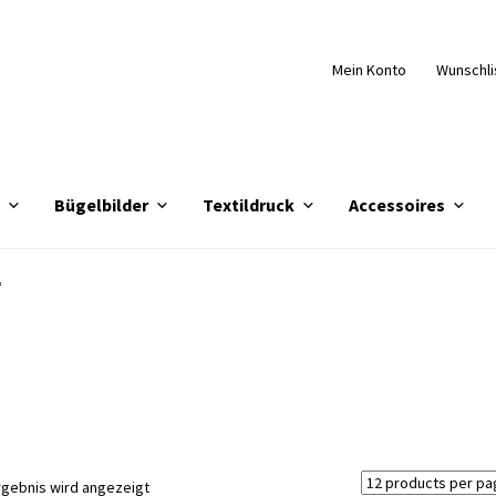
Mein Konto
Wunschli
e
Bügelbilder
Textildruck
Accessoires
“
rgebnis wird angezeigt