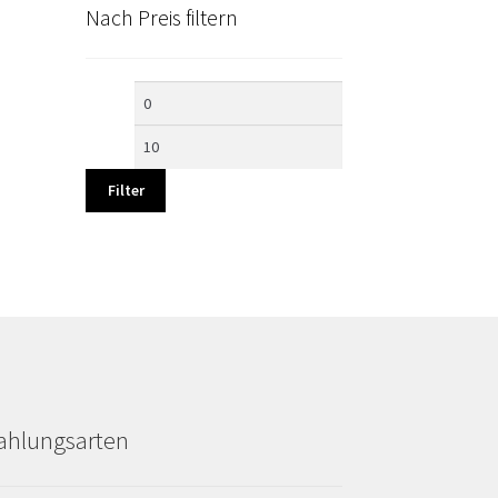
Nach Preis filtern
Min.
Max.
Preis
Preis
Filter
ahlungsarten