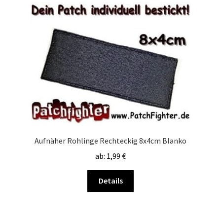
Aufnäher Rohlinge Rechteckig 8x4cm Blanko
ab:
1,99
€
Dieses
Details
Produkt
weist
mehrere