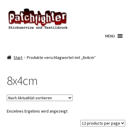
Zur
Zum
Navigation
Inhalt
springen
springen
MENU
Start
Produkte verschlagwortet mit „8x4cm“
8x4cm
Einzelnes Ergebnis wird angezeigt