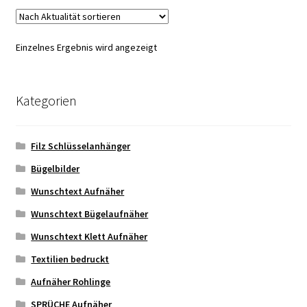
Varianten
auf.
Die
Einzelnes Ergebnis wird angezeigt
Optionen
können
auf
Kategorien
der
Produktseite
gewählt
Filz Schlüsselanhänger
werden
Bügelbilder
Wunschtext Aufnäher
Wunschtext Bügelaufnäher
Wunschtext Klett Aufnäher
Textilien bedruckt
Aufnäher Rohlinge
SPRÜCHE Aufnäher