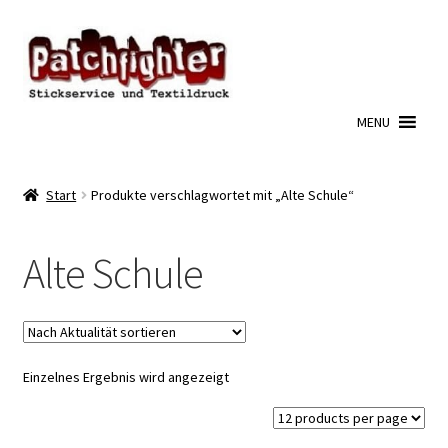
Zur
Zum
Navigation
Inhalt
springen
springen
MENU
Start
Produkte verschlagwortet mit „Alte Schule“
Alte Schule
Einzelnes Ergebnis wird angezeigt