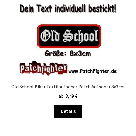
Old School Biker Textilaufnäher Patch Aufnäher 8x3cm
ab:
3,49
€
Dieses
Details
Produkt
weist
mehrere