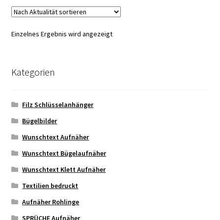
Varianten
auf.
Die
Einzelnes Ergebnis wird angezeigt
Optionen
können
auf
Kategorien
der
Produktseite
gewählt
Filz Schlüsselanhänger
werden
Bügelbilder
Wunschtext Aufnäher
Wunschtext Bügelaufnäher
Wunschtext Klett Aufnäher
Textilien bedruckt
Aufnäher Rohlinge
SPRÜCHE Aufnäher