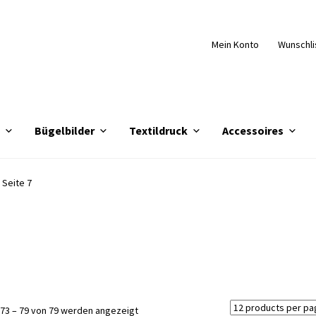
Mein Konto
Wunschli
e
Bügelbilder
Textildruck
Accessoires
Seite 7
Nach
73 – 79 von 79 werden angezeigt