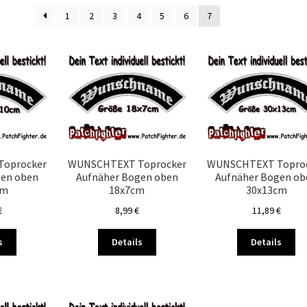
Aktualität
1
2
3
4
5
6
7
sortiert
oprocker
WUNSCHTEXT Toprocker
WUNSCHTEXT Topro
gen oben
Aufnäher Bogen oben
Aufnäher Bogen ob
cm
18x7cm
30x13cm
€
8,99
€
11,89
€
Dieses
Dieses
Di
s
Details
Details
Produkt
Produkt
Pr
weist
weist
we
mehrere
mehrere
me
Varianten
Varianten
Va