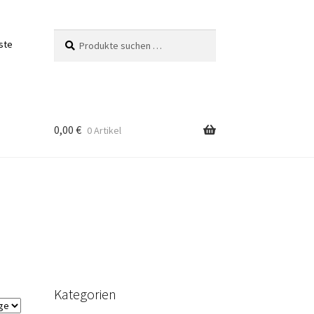
Suchen
Suchen
ste
nach:
0,00
€
0 Artikel
Kategorien