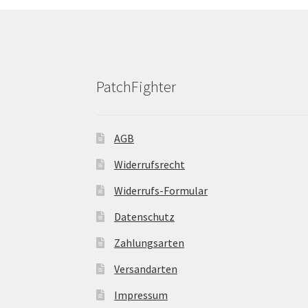
auf
der
Produktseite
gewählt
werden
PatchFighter
AGB
Widerrufsrecht
Widerrufs-Formular
Datenschutz
Zahlungsarten
Versandarten
Impressum