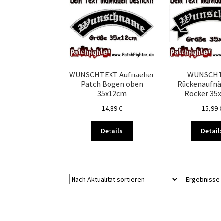
auf.
Die
Optionen
können
auf
der
Produktseite
WUNSCHTEXT Aufnaeher
WUNSCH
gewählt
Patch Bogen oben
Rückenaufnä
werden
35x12cm
Rocker 35
14,89
€
15,99
Dieses
Details
Detail
Produkt
weist
mehrere
Varianten
Ergebnisse 
auf.
Die
Optionen
können