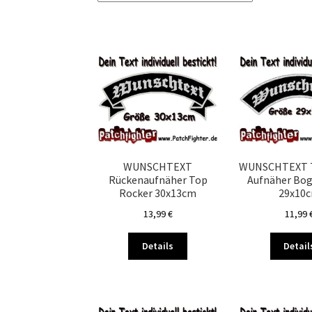
WUNSCHTEXT
WUNSCHTEXT T
Rückenaufnäher Top
Aufnäher Bo
Rocker 30x13cm
29x10
13,99
€
11,99
Dieses
Details
Detail
Produkt
weist
mehrere
Varianten