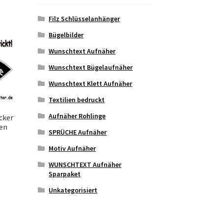
Filz Schlüsselanhänger
Bügelbilder
Wunschtext Aufnäher
Wunschtext Bügelaufnäher
Wunschtext Klett Aufnäher
Textilien bedruckt
Aufnäher Rohlinge
cker
en
SPRÜCHE Aufnäher
Motiv Aufnäher
WUNSCHTEXT Aufnäher
eses
Sparpaket
odukt
Unkategorisiert
ist
hrere
rianten