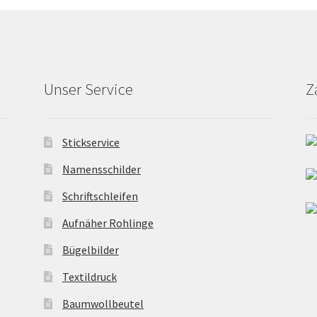
auf
auf
der
der
Produktseite
Produktseite
gewählt
gewählt
werden
werden
Unser Service
Z
Stickservice
Namensschilder
Schriftschleifen
Aufnäher Rohlinge
Bügelbilder
Textildruck
Baumwollbeutel