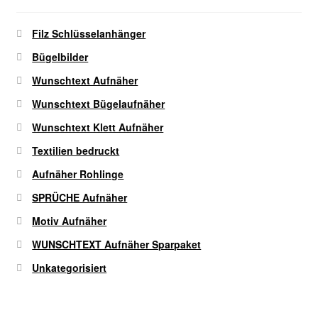
Produktseite
gewählt
Filz Schlüsselanhänger
werden
Bügelbilder
Wunschtext Aufnäher
Wunschtext Bügelaufnäher
Wunschtext Klett Aufnäher
Textilien bedruckt
Aufnäher Rohlinge
SPRÜCHE Aufnäher
Motiv Aufnäher
WUNSCHTEXT Aufnäher Sparpaket
Unkategorisiert