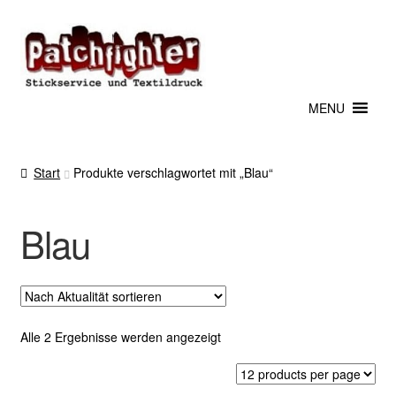
Zur
Zum
Navigation
Inhalt
springen
springen
MENU
Start
Produkte verschlagwortet mit „Blau“
Blau
Nach
Alle 2 Ergebnisse werden angezeigt
Aktualität
sortiert