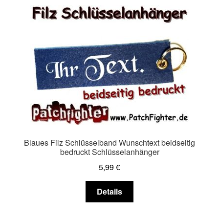
Blaues Filz Schlüsselband Wunschtext beidseitig
bedruckt Schlüsselanhänger
5,99
€
Dieses
Details
Produkt
weist