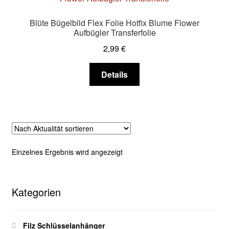
Blüte Bügelbild Flex Folie Hotfix Blume Flower
Aufbügler Transferfolie
2,99
€
Dieses
Details
Produkt
weist
mehrere
Varianten
auf.
Die
Einzelnes Ergebnis wird angezeigt
Optionen
können
auf
Kategorien
der
Produktseite
gewählt
Filz Schlüsselanhänger