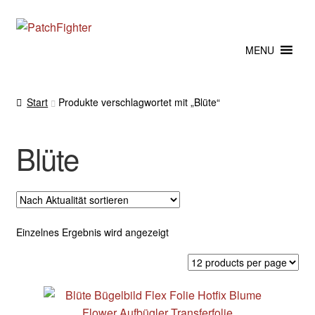
Zur
Zum
Navigation
Inhalt
MENU
springen
springen
Start
Produkte verschlagwortet mit „Blüte“
Blüte
Einzelnes Ergebnis wird angezeigt