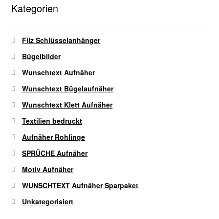
auf
Kategorien
der
Produktseite
gewählt
Filz Schlüsselanhänger
werden
Bügelbilder
Wunschtext Aufnäher
Wunschtext Bügelaufnäher
Wunschtext Klett Aufnäher
Textilien bedruckt
Aufnäher Rohlinge
SPRÜCHE Aufnäher
Motiv Aufnäher
WUNSCHTEXT Aufnäher Sparpaket
Unkategorisiert