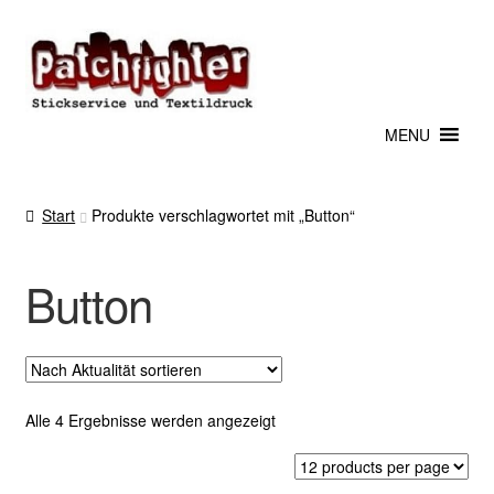
Zur
Zum
Navigation
Inhalt
springen
springen
MENU
Start
Produkte verschlagwortet mit „Button“
Button
Nach
Alle 4 Ergebnisse werden angezeigt
Aktualität
sortiert