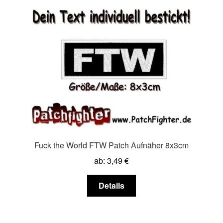
Fuck the World FTW Patch Aufnäher 8x3cm
ab:
3,49
€
Dieses
Details
Produkt
weist
mehrere