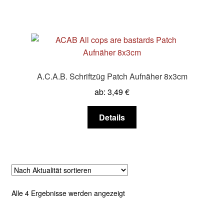
Produktseite
weist
gewählt
mehrere
werden
Varianten
auf.
Die
Optionen
A.C.A.B. Schriftzüg Patch Aufnäher 8x3cm
können
ab:
3,49
€
auf
der
Dieses
Details
Produktseite
Produkt
gewählt
weist
werden
mehrere
Varianten
auf.
Die
Nach
Alle 4 Ergebnisse werden angezeigt
Optionen
Aktualität
können
sortiert