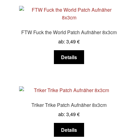
Varianten
auf.
Die
Optionen
FTW Fuck the World Patch Aufnäher 8x3cm
können
ab:
3,49
€
auf
der
Dieses
Details
Produktseite
Produkt
gewählt
weist
werden
mehrere
Varianten
auf.
Die
Triker Trike Patch Aufnäher 8x3cm
Optionen
ab:
3,49
€
können
auf
Dieses
Details
der
Produkt