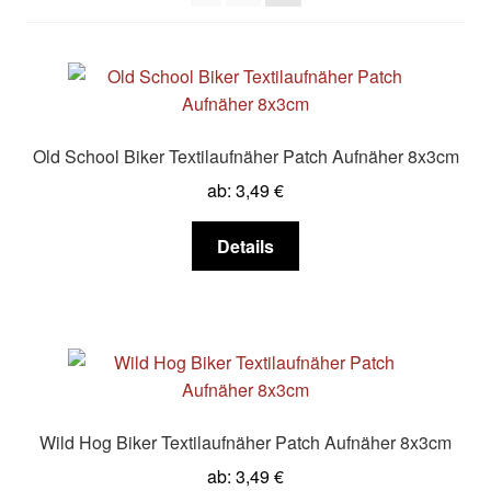
Old School Biker Textilaufnäher Patch Aufnäher 8x3cm
ab:
3,49
€
Dieses
Details
Produkt
weist
mehrere
Varianten
auf.
Die
Optionen
Wild Hog Biker Textilaufnäher Patch Aufnäher 8x3cm
können
ab:
3,49
€
auf