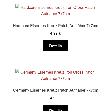
Varianten
auf.
Die
Optionen
Hardcore Eisernes Kreuz Patch Aufnäher 7x7cm
können
4,99
€
auf
der
Dieses
Details
Produktseite
Produkt
gewählt
weist
werden
mehrere
Varianten
auf.
Die
Optionen
Germany Eisernes Kreuz Patch Aufnäher 7x7cm
können
4,99
€
auf
der
Dieses
Details