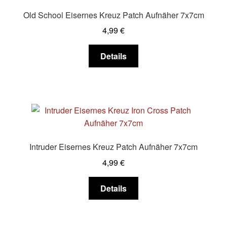
Optionen
Old School Eisernes Kreuz Patch Aufnäher 7x7cm
können
4,99
€
auf
der
Dieses
Details
Produktseite
Produkt
gewählt
weist
werden
mehrere
Varianten
auf.
Die
Optionen
Intruder Eisernes Kreuz Patch Aufnäher 7x7cm
können
4,99
€
auf
der
Dieses
Details
Produktseite
Produkt
gewählt
weist
werden
mehrere