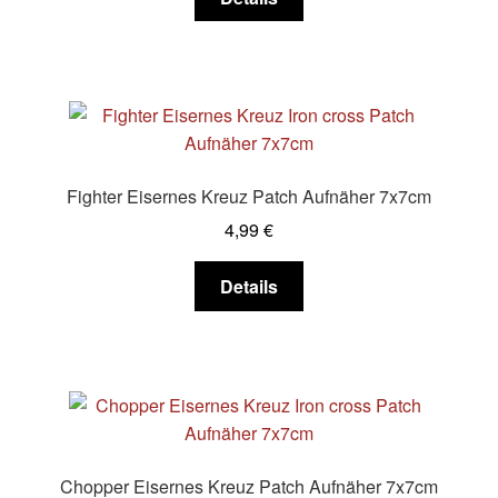
Produktseite
Produkt
gewählt
weist
werden
mehrere
Varianten
auf.
Die
Optionen
Fighter Eisernes Kreuz Patch Aufnäher 7x7cm
können
4,99
€
auf
der
Dieses
Details
Produktseite
Produkt
gewählt
weist
werden
mehrere
Varianten
auf.
Die
Optionen
Chopper Eisernes Kreuz Patch Aufnäher 7x7cm
können