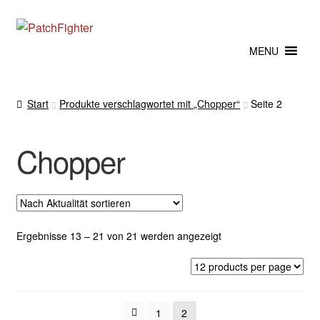
Zur
Zum
Navigation
Inhalt
MENU
springen
springen
Start
Produkte verschlagwortet mit „Chopper“
Seite 2
Chopper
Nach
Ergebnisse 13 – 21 von 21 werden angezeigt
Aktualität
sortiert
1
2