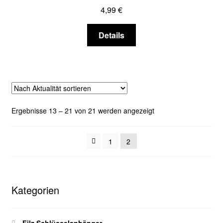
4,99
€
auf
der
Dieses
Details
Produktseite
Produkt
gewählt
weist
werden
mehrere
Varianten
auf.
Die
Nach
Ergebnisse 13 – 21 von 21 werden angezeigt
Optionen
Aktualität
können
sortiert
auf
1
2
der
Produktseite
gewählt
Kategorien
werden
Filz Schlüsselanhänger