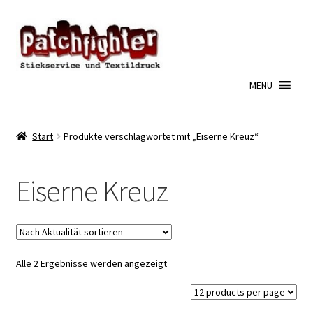
Zur
Zum
Navigation
Inhalt
springen
springen
MENU
Start
Produkte verschlagwortet mit „Eiserne Kreuz“
Eiserne Kreuz
Nach
Alle 2 Ergebnisse werden angezeigt
Aktualität
sortiert