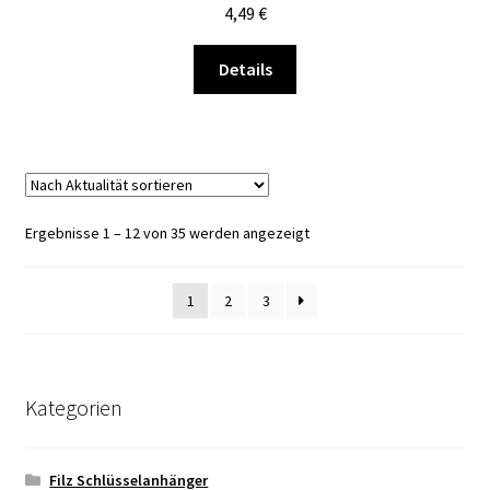
4,49
€
auf
der
Dieses
Details
Produktseite
Produkt
gewählt
weist
werden
mehrere
Varianten
auf.
Die
Nach
Ergebnisse 1 – 12 von 35 werden angezeigt
Optionen
Aktualität
können
sortiert
1
2
3
auf
der
Produktseite
gewählt
Kategorien
werden
Filz Schlüsselanhänger