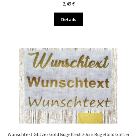
2,49
€
Dieses
Details
Produkt
weist
mehrere
Varianten
auf.
Die
Optionen
können
auf
der
Produktseite
gewählt
werden
Wunschtext Glitzer Gold Bügeltext 20cm Bügelbild Glitter