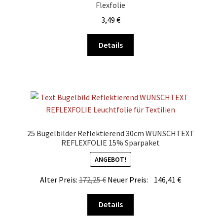
Flexfolie
3,49
€
Dieses
Details
Produkt
weist
mehrere
Varianten
auf.
Die
Optionen
25 Bügelbilder Reflektierend 30cm WUNSCHTEXT
können
REFLEXFOLIE 15% Sparpaket
auf
ANGEBOT!
der
Produktseite
Alter Preis:
172,25
€
Neuer Preis:
146,41
€
gewählt
Dieses
werden
Details
Produkt