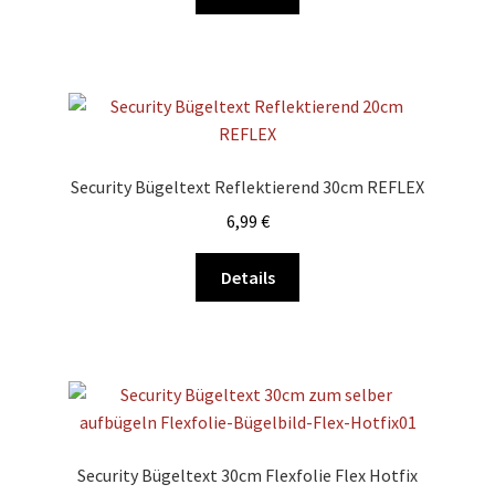
Produkt
gewählt
weist
werden
mehrere
Varianten
auf.
Die
Optionen
Security Bügeltext Reflektierend 30cm REFLEX
können
6,99
€
auf
der
Dieses
Details
Produktseite
Produkt
gewählt
weist
werden
mehrere
Varianten
auf.
Die
Optionen
Security Bügeltext 30cm Flexfolie Flex Hotfix
können