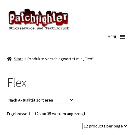
Zur
Zum
Navigation
Inhalt
springen
springen
MENU
Start
Produkte verschlagwortet mit „Flex“
Flex
Nach
Ergebnisse 1 – 12 von 35 werden angezeigt
Aktualität
sortiert