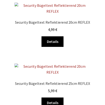
Varianten
auf.
Die
Optionen
Security Bügeltext Reflektierend 20cm REFLEX
können
4,99
€
auf
der
Dieses
Details
Produktseite
Produkt
gewählt
weist
werden
mehrere
Varianten
auf.
Die
Optionen
Security Bügeltext Reflektierend 25cm REFLEX
können
5,99
€
auf
der
Dieses
Details
Produktseite