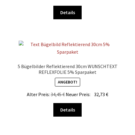
gewählt
Dieses
werden
Details
Produkt
weist
mehrere
Varianten
auf.
Die
Optionen
5 Bügelbilder Reflektierend 30cm WUNSCHTEXT
können
REFLEXFOLIE 5% Sparpaket
auf
ANGEBOT!
der
Produktseite
Alter Preis:
34,45
€
Neuer Preis:
32,73
€
gewählt
Dieses
werden
Details
Produkt
weist
mehrere