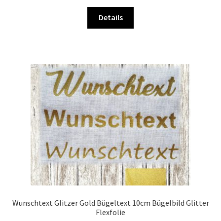
Dieses
Details
Produkt
weist
mehrere
Varianten
auf.
Die
Optionen
können
auf
der
Produktseite
gewählt
werden
Wunschtext Glitzer Gold Bügeltext 10cm Bügelbild Glitter
Flexfolie