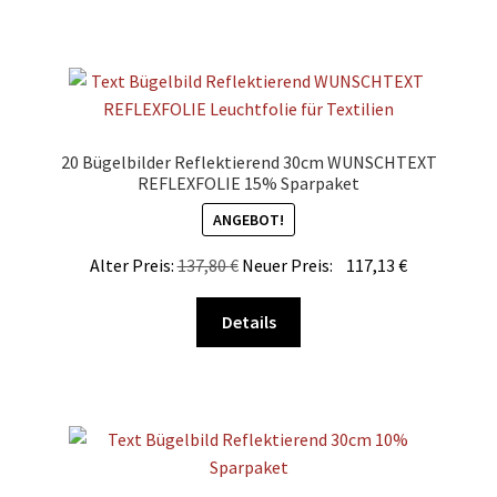
weist
mehrere
Varianten
auf.
Die
Optionen
20 Bügelbilder Reflektierend 30cm WUNSCHTEXT
können
REFLEXFOLIE 15% Sparpaket
auf
ANGEBOT!
der
Produktseite
Alter Preis:
137,80
€
Neuer Preis:
117,13
€
gewählt
Dieses
werden
Details
Produkt
weist
mehrere
Varianten
auf.
Die