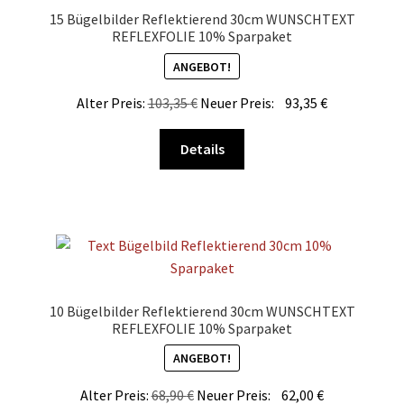
Optionen
15 Bügelbilder Reflektierend 30cm WUNSCHTEXT
können
REFLEXFOLIE 10% Sparpaket
auf
ANGEBOT!
der
Produktseite
Alter Preis:
103,35
€
Neuer Preis:
93,35
€
gewählt
Dieses
werden
Details
Produkt
weist
mehrere
Varianten
auf.
Die
Optionen
10 Bügelbilder Reflektierend 30cm WUNSCHTEXT
können
REFLEXFOLIE 10% Sparpaket
auf
ANGEBOT!
der
Produktseite
Alter Preis:
68,90
€
Neuer Preis:
62,00
€