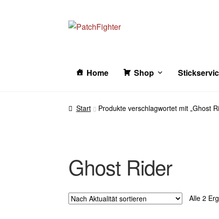
Zur
Zum
Navigation
Inhalt
springen
springen
Home
Shop
Stickservi
Start
Produkte verschlagwortet mit „Ghost R
Ghost Rider
Alle 2 Er