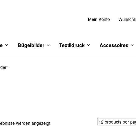
Mein Konto
Wunschli
ce
Bügelbilder
Textildruck
Accessoires
ider“
Nach
gebnisse werden angezeigt
Aktualität
sortiert