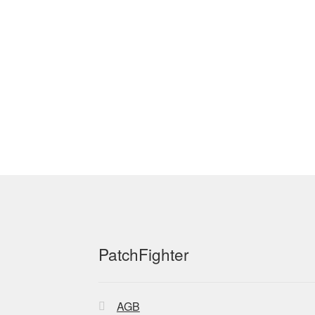
der
Produktseite
gewählt
werden
PatchFighter
AGB