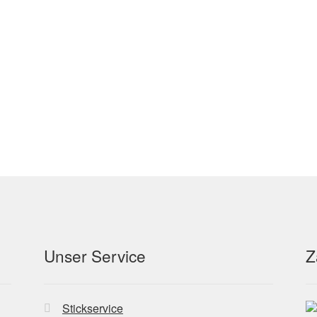
der
Produktseite
gewählt
werden
Unser Service
Z
Stickservice