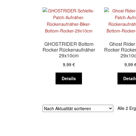
GHOSTRIDER Bottom
Ghost Rider
Rocker Rückenaufnäher
Rocker Rücke
29x10cm
29x10
9,99
€
9,99
Dieses
Details
Detail
Produkt
weist
mehrere
Varianten
Alle 2 Er
auf.
Die
Optionen
können
auf