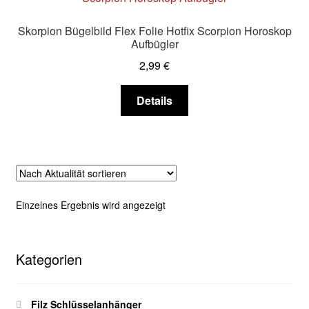
Skorpion Bügelbild Flex Folie Hotfix Scorpion Horoskop
Aufbügler
2,99
€
Dieses
Details
Produkt
weist
mehrere
Varianten
auf.
Die
Einzelnes Ergebnis wird angezeigt
Optionen
können
auf
Kategorien
der
Produktseite
gewählt
Filz Schlüsselanhänger