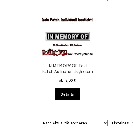
IN MEMORY OF Text
Patch Aufnäher 10,5x2cm
ab:
2,99
€
Dieses
Details
Produkt
weist
mehrere
Varianten
Einzelnes E
auf.
Die