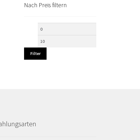
Nach Preis filtern
Min.
Max.
Preis
Preis
Filter
ahlungsarten