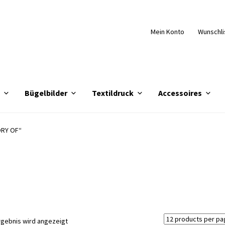
Mein Konto
Wunschli
e
Bügelbilder
Textildruck
Accessoires
ORY OF“
rgebnis wird angezeigt