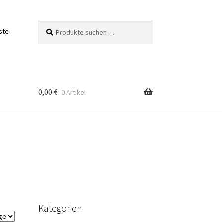
Suchen
Suchen
ste
nach:
0,00
€
0 Artikel
Kategorien