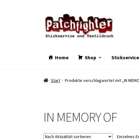
Zur
Zum
Navigation
Inhalt
springen
springen
Home
Shop
Stickservic
Start
Produkte verschlagwortet mit „IN MEM
IN MEMORY OF
Einzelnes E