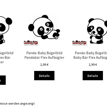
Aktualität
sortiert
ügelbild
Panda-Baby Bügelbild
Panda-Baby Bügelb
lex Bär
Pandabär Flex Aufbügler
Baby Bär Flex Aufbü
ler
2,99
€
2,99
€
Dieses
Di
Details
Details
Dieses
Produkt
Pr
s
Produkt
weist
we
weist
mehrere
me
mehrere
Varianten
Va
Varianten
auf.
auf
Nach
bnisse werden angezeigt
auf.
Die
Di