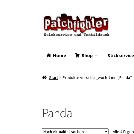
Zur
Zum
Navigation
Inhalt
springen
springen
Home
Shop
Stickservic
Start
Produkte verschlagwortet mit „Panda“
Panda
Alle 4 Erge