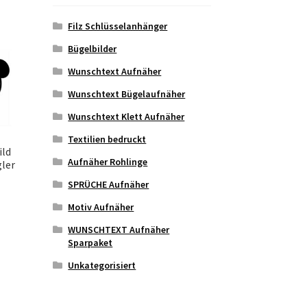
Filz Schlüsselanhänger
Bügelbilder
Wunschtext Aufnäher
Wunschtext Bügelaufnäher
Wunschtext Klett Aufnäher
Textilien bedruckt
ild
Aufnäher Rohlinge
gler
SPRÜCHE Aufnäher
Motiv Aufnäher
eses
odukt
WUNSCHTEXT Aufnäher
ist
Sparpaket
hrere
Unkategorisiert
rianten
.
e