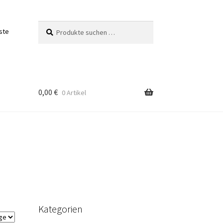
Suchen
Suchen
ste
nach:
0,00
€
0 Artikel
Kategorien