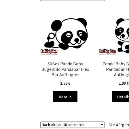
Süßes Panda Baby
Panda Baby B
Bügelbild Pandabär Flex
Pandabär F
Bär Aufbügler
Aufbüg
2,99
€
2,99
€
Dieses
Details
Detail
Produkt
weist
mehrere
Varianten
Alle 4 Erge
auf.