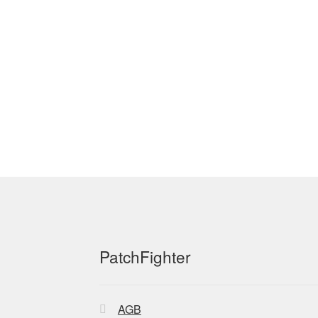
Produktseite
gewählt
werden
PatchFighter
AGB