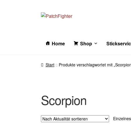
Zur
Zum
Navigation
Inhalt
springen
springen
Home
Shop
Stickservi
Start
Produkte verschlagwortet mit „Scorpio
Scorpion
Einzelnes