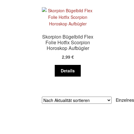
Skorpion Bügelbild Flex
Folie Hotfix Scorpion
Horoskop Aufbügler
2,99
€
Dieses
Details
Produkt
weist
mehrere
Varianten
Einzelnes
auf.
Die
Optionen
können
auf
der