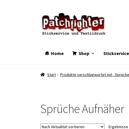
Zur
Zum
Navigation
Inhalt
springen
springen
Home
Shop
Stickservic
Start
Produkte verschlagwortet mit „Sprüche
Sprüche Aufnäher
Ergebnisse 