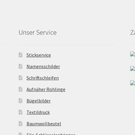
Produktseite
Produktseite
Pr
gewählt
gewählt
ge
werden
werden
we
Unser Service
Z
Stickservice
Namensschilder
Schriftschleifen
Aufnäher Rohlinge
Bügelbilder
Textildruck
Baumwollbeutel