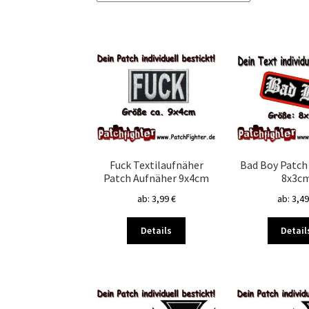
Fuck Textilaufnäher
Bad Boy Patch
Patch Aufnäher 9x4cm
8x3c
ab:
3,99
€
ab:
3,4
Dieses
Details
Detail
Produkt
weist
mehrere
Varianten
auf.