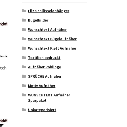
Filz Schlüsselanhänger
Bügelbilder
Wunschtext Aufnäher
Wunschtext Bügelaufnäher
Wunschtext Klett Aufnäher
Textilien bedruckt
Aufnäher Rohlinge
atch
SPRÜCHE Aufnäher
Motiv Aufnäher
eses
WUNSCHTEXT Aufnäher
odukt
Sparpaket
ist
Unkategorisiert
hrere
rianten
.