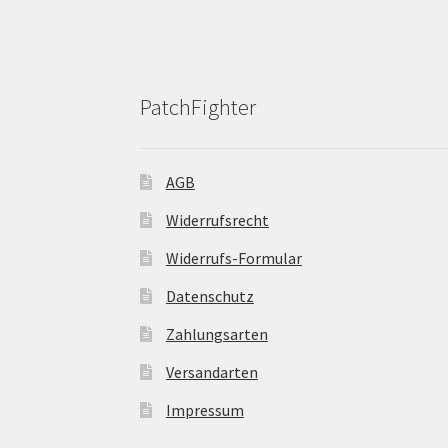
der
Produktseite
gewählt
werden
PatchFighter
AGB
Widerrufsrecht
Widerrufs-Formular
Datenschutz
Zahlungsarten
Versandarten
Impressum