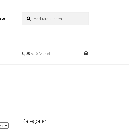
Suchen
Suchen
ste
nach:
0,00
€
0 Artikel
Kategorien