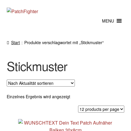
Zur
Zum
Navigation
Inhalt
MENU
springen
springen
Start
Produkte verschlagwortet mit „Stickmuster“
Stickmuster
Einzelnes Ergebnis wird angezeigt