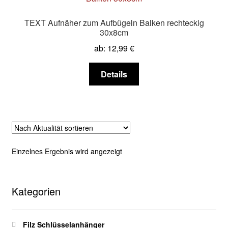
TEXT Aufnäher zum Aufbügeln Balken rechteckig
30x8cm
ab:
12,99
€
Dieses
Details
Produkt
weist
mehrere
Varianten
auf.
Die
Einzelnes Ergebnis wird angezeigt
Optionen
können
auf
Kategorien
der
Produktseite
gewählt
Filz Schlüsselanhänger