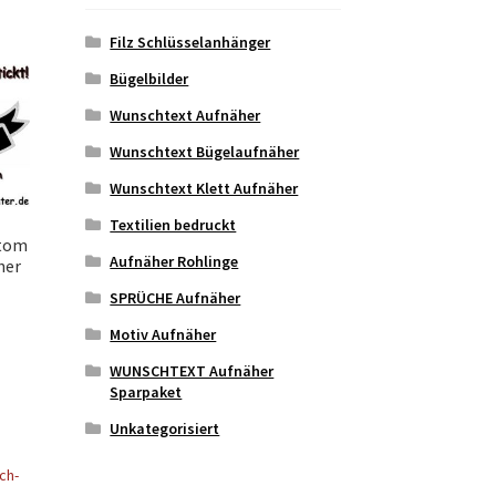
Filz Schlüsselanhänger
Bügelbilder
Wunschtext Aufnäher
Wunschtext Bügelaufnäher
Wunschtext Klett Aufnäher
Textilien bedruckt
ttom
Aufnäher Rohlinge
her
SPRÜCHE Aufnäher
Motiv Aufnäher
eses
WUNSCHTEXT Aufnäher
odukt
Sparpaket
ist
Unkategorisiert
hrere
rianten
.