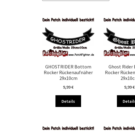
GHOSTRIDER Bottom
Ghost Rider
Rocker Rückenaufnäher
Rocker Rücke
29x10cm
29x10
9,99
€
9,99
€
Dieses
Details
Detail
Produkt
weist
mehrere
Varianten
auf.