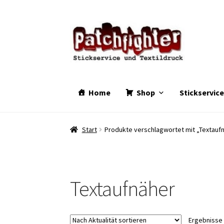
Zur
Zum
Navigation
Inhalt
springen
springen
Home
Shop
Stickservic
Start
Produkte verschlagwortet mit „Textauf
Textaufnäher
Ergebnisse 