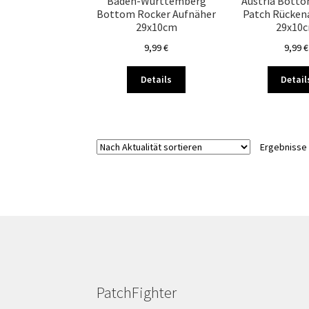
Baden-Württemberg
Austria Bott
der
Bottom Rocker Aufnäher
Patch Rücken
Produktseite
29x10cm
29x10
gewählt
9,99
€
9,99
€
werden
Dieses
Details
Detail
Produkt
weist
mehrere
Varianten
Ergebnisse 
auf.
Die
Optionen
können
auf
der
Produktseite
gewählt
werden
PatchFighter