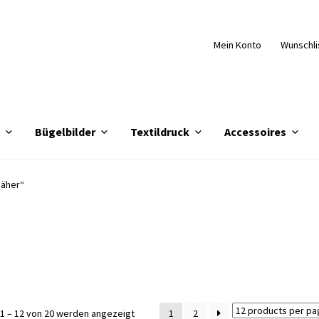
Mein Konto
Wunschli
e
Bügelbilder
Textildruck
Accessoires
näher“
Nach
1 – 12 von 20 werden angezeigt
1
2