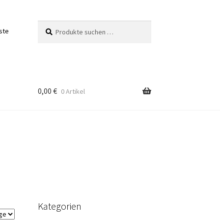
Suchen
Suchen
ste
nach:
0,00
€
0 Artikel
Kategorien