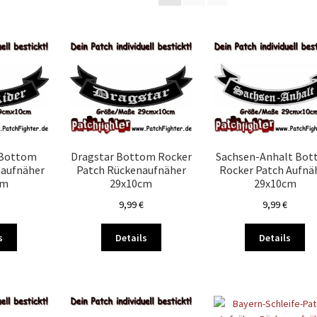
Aktualität
sortiert
 Bottom
Dragstar Bottom Rocker
Sachsen-Anhalt Bo
naufnäher
Patch Rückenaufnäher
Rocker Patch Aufnä
cm
29x10cm
29x10cm
9,99
€
9,99
€
Dieses
Dieses
Di
s
Details
Details
Produkt
Produkt
Pr
weist
weist
we
mehrere
mehrere
me
Varianten
Varianten
Va
auf.
auf.
auf