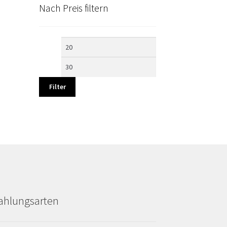
Nach Preis filtern
Min.
Max.
Preis
Preis
Filter
ahlungsarten