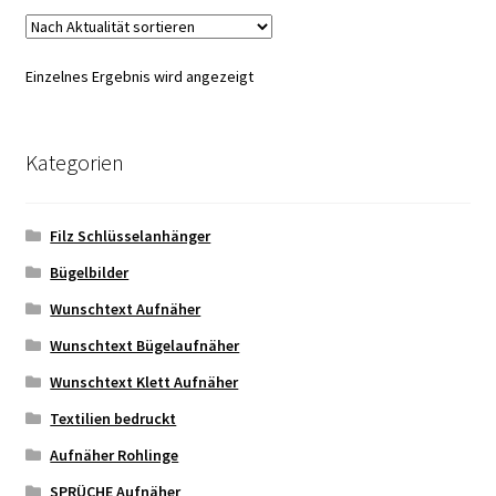
Varianten
auf.
Die
Einzelnes Ergebnis wird angezeigt
Optionen
können
auf
Kategorien
der
Produktseite
gewählt
Filz Schlüsselanhänger
werden
Bügelbilder
Wunschtext Aufnäher
Wunschtext Bügelaufnäher
Wunschtext Klett Aufnäher
Textilien bedruckt
Aufnäher Rohlinge
SPRÜCHE Aufnäher