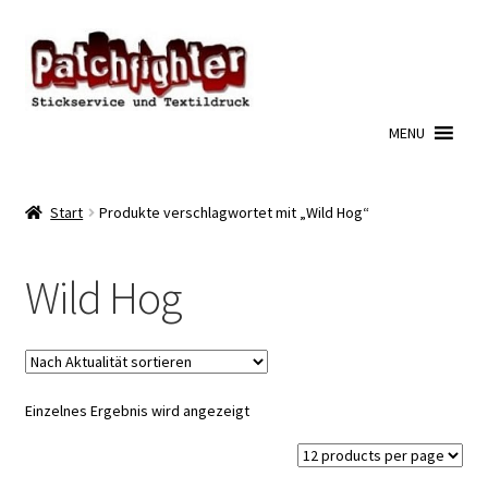
Zur
Zum
Navigation
Inhalt
springen
springen
MENU
Start
Produkte verschlagwortet mit „Wild Hog“
Wild Hog
Einzelnes Ergebnis wird angezeigt