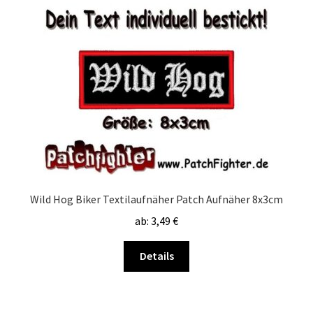
Wild Hog Biker Textilaufnäher Patch Aufnäher 8x3cm
ab:
3,49
€
Dieses
Details
Produkt
weist
mehrere