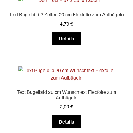
auf.
Die
Text Bügelbild 2 Zeilen 20 cm Flexfolie zum Aufbügeln
Optionen
4,79
€
können
auf
Dieses
Details
der
Produkt
Produktseite
weist
gewählt
mehrere
werden
Varianten
auf.
Die
Optionen
Text Bügelbild 20 cm Wunschtext Flexfolie zum
können
Aufbügeln
auf
2,99
€
der
Produktseite
Dieses
Details
gewählt
Produkt
werden