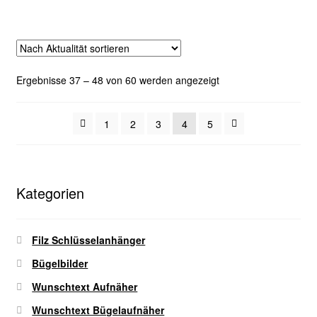
weist
mehrere
Varianten
auf.
Die
Nach
Ergebnisse 37 – 48 von 60 werden angezeigt
Optionen
Aktualität
können
sortiert
auf
1
2
3
4
5
der
Produktseite
gewählt
Kategorien
werden
Filz Schlüsselanhänger
Bügelbilder
Wunschtext Aufnäher
Wunschtext Bügelaufnäher