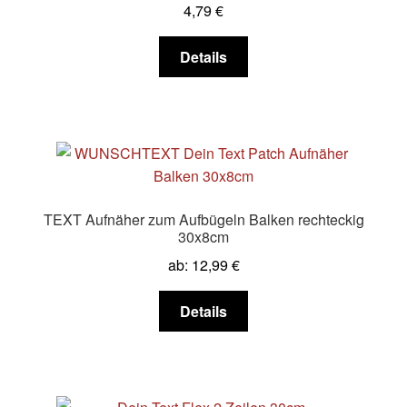
4,79
€
auf
der
Dieses
Details
Produktseite
Produkt
gewählt
weist
werden
mehrere
Varianten
auf.
Die
Optionen
TEXT Aufnäher zum Aufbügeln Balken rechteckig
können
30x8cm
auf
ab:
12,99
€
der
Produktseite
Dieses
Details
gewählt
Produkt
werden
weist
mehrere
Varianten