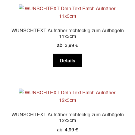
Varianten
auf.
Die
Optionen
WUNSCHTEXT Aufnäher rechteckig zum Aufbügeln
können
11x3cm
auf
ab:
3,99
€
der
Produktseite
Dieses
Details
gewählt
Produkt
werden
weist
mehrere
Varianten
auf.
Die
Optionen
WUNSCHTEXT Aufnäher rechteckig zum Aufbügeln
können
12x3cm
auf
ab:
4,99
€
der