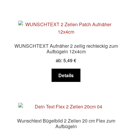
werden
weist
mehrere
Varianten
auf.
Die
Optionen
WUNSCHTEXT Aufnäher 2 zeilig rechteckig zum
können
Aufbügeln 12x4cm
auf
ab:
5,49
€
der
Produktseite
Dieses
Details
gewählt
Produkt
werden
weist
mehrere
Varianten
auf.
Die
Wunschtext Bügelbild 2 Zeilen 20 cm Flex zum
Optionen
Aufbügeln
können