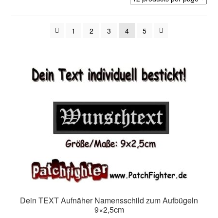
1
2
3
4
5
Dein TEXT Aufnäher Namensschild zum Aufbügeln
9×2,5cm