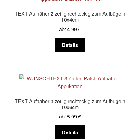
Die
Optionen
TEXT Aufnäher 2 zeilig rechteckig zum Aufbügeln
können
10x4cm
auf
ab:
4,99
€
der
Produktseite
Dieses
Details
gewählt
Produkt
werden
weist
mehrere
Varianten
auf.
Die
Optionen
TEXT Aufnäher 3 zeilig rechteckig zum Aufbügeln
können
10x6cm
auf
ab:
5,99
€
der
Produktseite
Dieses
Details
gewählt
Produkt