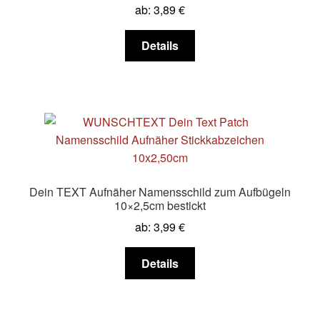
ab:
3,89
€
Dieses
Details
Produkt
weist
mehrere
Varianten
auf.
Die
Optionen
können
Dein TEXT Aufnäher Namensschild zum Aufbügeln
auf
10×2,5cm bestickt
der
ab:
3,99
€
Produktseite
gewählt
Dieses
Details
werden
Produkt
weist
mehrere