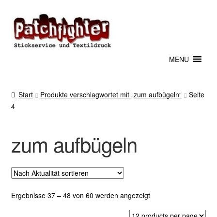
Zur
Zum
Navigation
Inhalt
springen
springen
MENU
Start
Produkte verschlagwortet mit „zum aufbügeln“
Seite
4
zum aufbügeln
Nach
Ergebnisse 37 – 48 von 60 werden angezeigt
Aktualität
sortiert