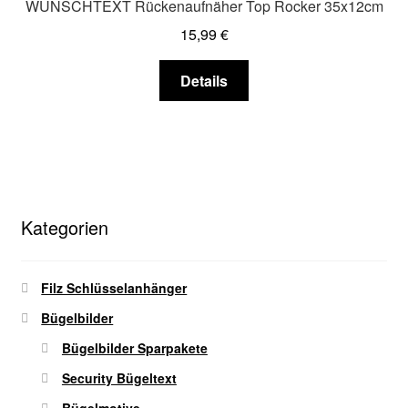
WUNSCHTEXT Rückenaufnäher Top Rocker 35x12cm
können
15,99
€
auf
der
Dieses
Details
Produktseite
Produkt
gewählt
weist
werden
mehrere
Varianten
auf.
Die
Kategorien
Optionen
können
auf
Filz Schlüsselanhänger
der
Bügelbilder
Produktseite
gewählt
Bügelbilder Sparpakete
werden
Security Bügeltext
Bügelmotive