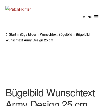
Zur
Zum
Navigation
Inhalt
MENU
springen
springen
Start
Bügelbilder
Wunschtext Bügelbild
Bügelbild
Wunschtext Army Design 25 cm
Bügelbild Wunschtext
Army Design 25 cm