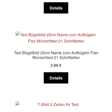
Produktseite
Dieses
Details
gewählt
Produkt
werden
weist
mehrere
Varianten
auf.
Die
Optionen
Text Bügelbild 25cm Name zum Aufbügeln Flex
können
Wunschtext 21 Schriftarten
auf
3,99
€
der
Produktseite
Dieses
Details
gewählt
Produkt
werden
weist
mehrere
Varianten
auf.