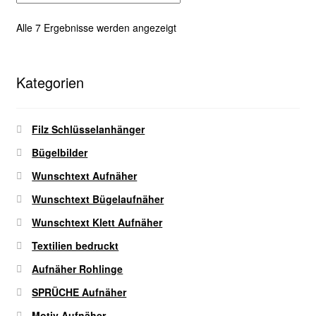
auf.
Die
Nach
Alle 7 Ergebnisse werden angezeigt
Optionen
Aktualität
können
sortiert
auf
Kategorien
der
Produktseite
gewählt
Filz Schlüsselanhänger
werden
Bügelbilder
Wunschtext Aufnäher
Wunschtext Bügelaufnäher
Wunschtext Klett Aufnäher
Textilien bedruckt
Aufnäher Rohlinge
SPRÜCHE Aufnäher
Motiv Aufnäher