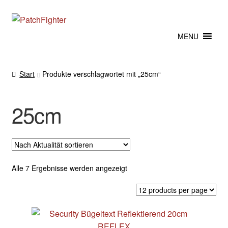
Zur
Zum
Navigation
Inhalt
MENU
springen
springen
Start
Produkte verschlagwortet mit „25cm“
25cm
Nach
Alle 7 Ergebnisse werden angezeigt
Aktualität
sortiert