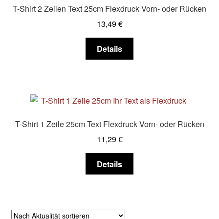
Die
T-Shirt 2 Zeilen Text 25cm Flexdruck Vorn- oder Rücken
Optionen
13,49
€
können
auf
Dieses
Details
der
Produkt
Produktseite
weist
gewählt
mehrere
werden
Varianten
auf.
Die
T-Shirt 1 Zeile 25cm Text Flexdruck Vorn- oder Rücken
Optionen
11,29
€
können
auf
Dieses
Details
der
Produkt
Produktseite
weist
gewählt
mehrere
werden
Varianten