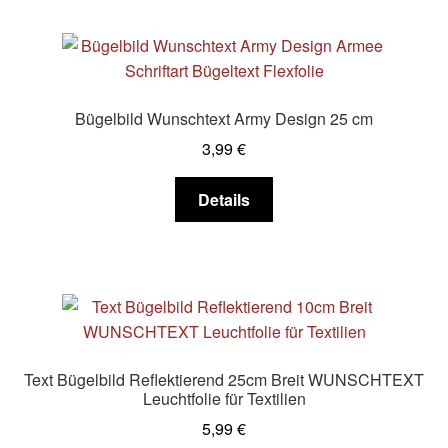
mehrere
Varianten
auf.
Die
Optionen
Bügelbild Wunschtext Army Design 25 cm
können
3,99
€
auf
der
Dieses
Details
Produktseite
Produkt
gewählt
weist
werden
mehrere
Varianten
auf.
Die
Optionen
Text Bügelbild Reflektierend 25cm Breit WUNSCHTEXT
können
Leuchtfolie für Textilien
auf
5,99
€
der