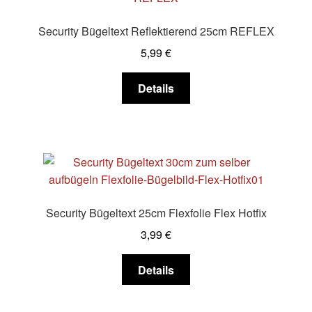
Security Bügeltext Reflektierend 25cm REFLEX
5,99
€
Dieses
Details
Produkt
weist
mehrere
Varianten
auf.
Die
Optionen
Security Bügeltext 25cm Flexfolie Flex Hotfix
können
3,99
€
auf
der
Dieses
Details
Produktseite
Produkt
gewählt
weist
werden