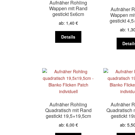
Aufnäher Rohling
der
Wappen mit Rand
Aufnäher R
Produktseite
gestickt 5x6cm
Wappen mi
gewählt
gestickt 4,
ab:
1,40
€
werden
ab:
1,3
Dieses
Details
Produkt
Detail
weist
mehrere
Varianten
auf.
Die
Optionen
können
auf
der
Aufnäher Rohling
Aufnäher R
Produktseite
Quadratisch mit Rand
Quadratisch 
gewählt
gestickt 19,5×19,5cm
gestickt 1
werden
ab:
6,00
€
ab:
5,5