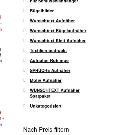
Filz Schlüsselanhänger
Bügelbilder
Wunschtext Aufnäher
Wunschtext Bügelaufnäher
Wunschtext Klett Aufnäher
g
Textilien bedruckt
d
m
Aufnäher Rohlinge
SPRÜCHE Aufnäher
Motiv Aufnäher
eses
odukt
WUNSCHTEXT Aufnäher
ist
Sparpaket
hrere
Unkategorisiert
rianten
f.
e
tionen
Nach Preis filtern
nnen