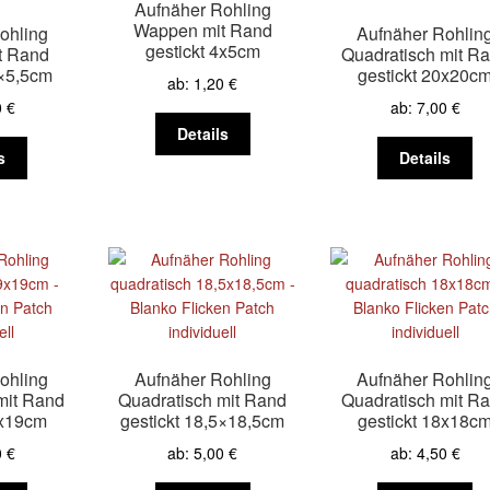
Aufnäher Rohling
auf
der
au
Wappen mit Rand
ohling
Aufnäher Rohlin
der
Produktseite
de
gestickt 4x5cm
t Rand
Quadratisch mit R
Produktseite
gewählt
Pr
5×5,5cm
gestickt 20x20c
ab:
1,20
€
gewählt
werden
ge
0
€
ab:
7,00
€
werden
we
Dieses
Details
Dieses
Produkt
Di
s
Details
Produkt
weist
Pr
weist
mehrere
we
mehrere
Varianten
me
Varianten
auf.
Va
auf.
Die
au
Die
Optionen
Di
Optionen
können
Op
können
auf
kö
auf
der
au
ohling
Aufnäher Rohling
Aufnäher Rohlin
der
Produktseite
de
mit Rand
Quadratisch mit Rand
Quadratisch mit R
Produktseite
gewählt
Pr
9x19cm
gestickt 18,5×18,5cm
gestickt 18x18c
gewählt
werden
ge
0
€
ab:
5,00
€
ab:
4,50
€
werden
we