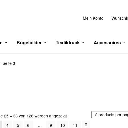
Mein Konto
Wunschli
ce
Bügelbilder
Textildruck
Accessoires
Seite 3
Nach
se 25 – 36 von 128 werden angezeigt
Aktualität
4
5
6
…
9
10
11
sortiert