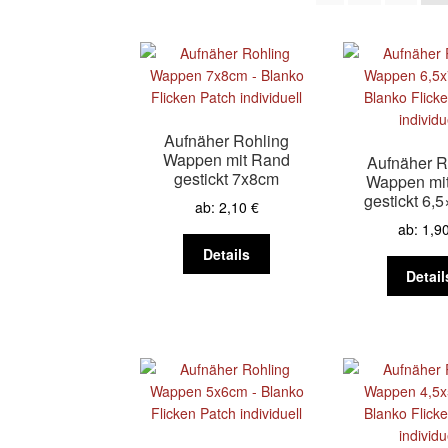
Aufnäher Rohling
Wappen mit Rand
Aufnäher R
gestickt 7x8cm
Wappen mi
gestickt 6,
ab:
2,10
€
ab:
1,9
Dieses
Details
Produkt
Detail
weist
mehrere
Varianten
auf.
Die
Optionen
können
auf