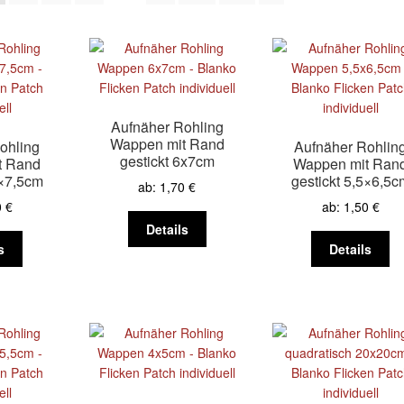
Aufnäher Rohling
Wappen mit Rand
ohling
Aufnäher Rohlin
gestickt 6x7cm
t Rand
Wappen mit Ran
5×7,5cm
gestickt 5,5×6,5c
ab:
1,70
€
0
€
ab:
1,50
€
Dieses
Details
Dieses
Produkt
Di
s
Details
Produkt
weist
Pr
weist
mehrere
we
mehrere
Varianten
me
Varianten
auf.
Va
auf.
Die
au
Die
Optionen
Di
Optionen
können
Op
können
auf
kö