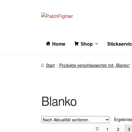
Zur
Zum
Navigation
Inhalt
springen
springen
Home
Shop
Stickservi
Start
Produkte verschlagwortet mit „Blanko“
Blanko
Ergebnis
1
2
3