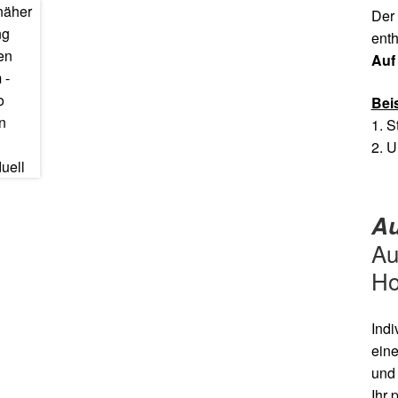
Der 
enth
Auf
Bei
1. S
2. 
Au
Au
Ho
Indi
eine
und 
Ihr 