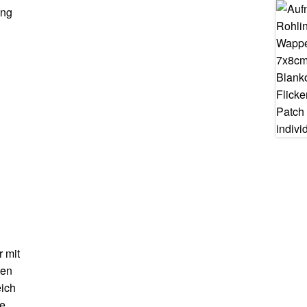
ang
 mit
ten
eich
ie