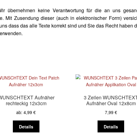
Wir übernehmen keine Verantwortung für die an uns gesan
e. Mit Zusendung dieser (auch in elektronischer Form) versi
uns dass das alle Texte korrekt sind und Sie das Recht haben 
verwenden.
WUNSCHTEXT Aufnäher
3 Zeilen WUNSCHTEX
rechteckig 12x3cm
Aufnäher Oval 12x8cm
ab:
4,99
€
7,99
€
Dieses
Diese
Details
Details
Produkt
Produk
weist
weist