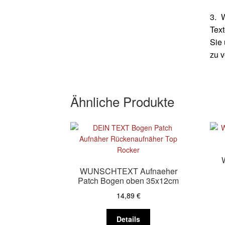
3. 
Text
Sie 
zu 
Ähnliche Produkte
WUNSCHTEXT Aufnaeher
Patch Bogen oben 35x12cm
14,89
€
Dieses
Details
Produkt