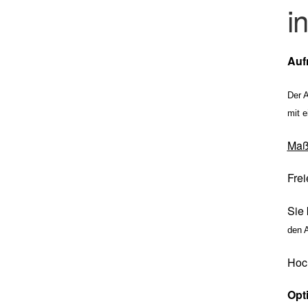
i
Auf
Der 
mit e
Ma
Frei
Sie 
den 
Hoc
Opt