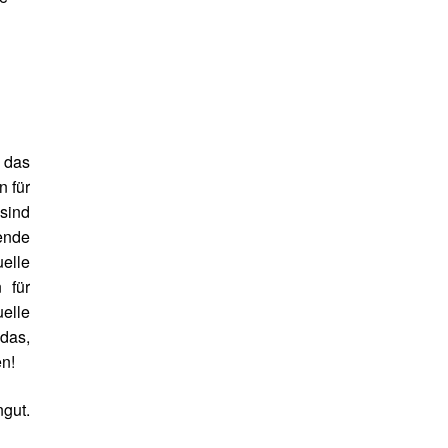
r das
n für
 sind
hende
uelle
 für
elle
das,
n!
gut.