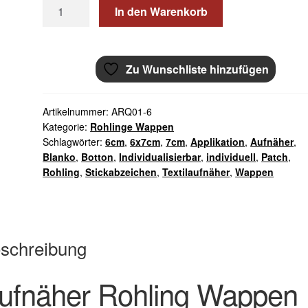
Aufnäher
In den Warenkorb
Rohling
Wappen
mit
Zu Wunschliste hinzufügen
Rand
gestickt
6,5x7,5cm
Artikelnummer:
ARQ01-6
Menge
Kategorie:
Rohlinge Wappen
Schlagwörter:
6cm
,
6x7cm
,
7cm
,
Applikation
,
Aufnäher
,
Blanko
,
Botton
,
Individualisierbar
,
individuell
,
Patch
,
Rohling
,
Stickabzeichen
,
Textilaufnäher
,
Wappen
schreibung
ufnäher Rohling Wappen