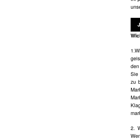
unse
Wic
1.Wi
geis
den 
Sie 
zu b
Mar
Mar
Kla
mark
2. 
Wenn