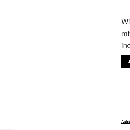
Wi
mi
in
Aufn