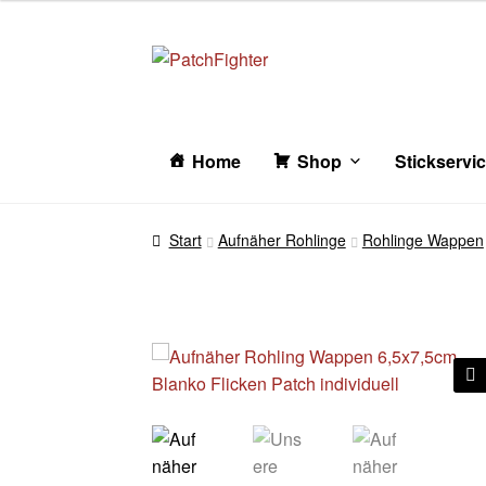
Zur
Zum
Navigation
Inhalt
springen
springen
Home
Shop
Stickservi
Start
Aufnäher Rohlinge
Rohlinge Wappen
🔍