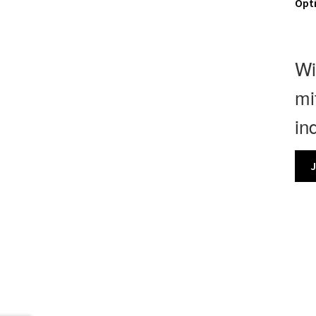
Opti
Wi
mi
in
J