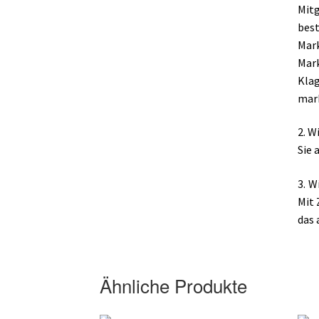
Mitg
bes
Mar
Mar
Kla
mark
2. W
Sie 
3. W
Mit 
das 
Ähnliche Produkte