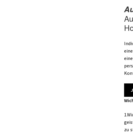
Au
Au
Ho
Indi
eine
eine
pers
Kon
J
Wich
1.Wi
geis
zu s