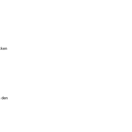
cken
n den