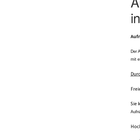
A
i
Aufn
Der 
mit e
Dur
Frei
Sie 
Aufn
Hoch