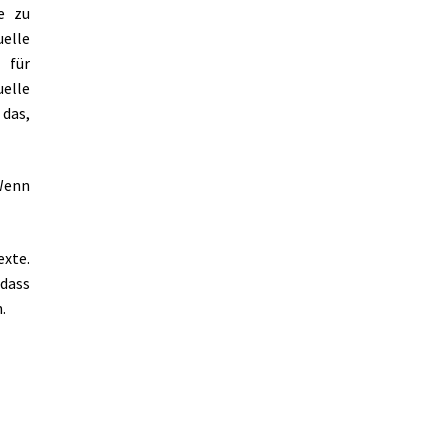
de zu
elle
 für
elle
das,
 Wenn
exte.
 dass
.