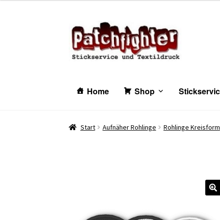
Zur
Zum
Navigation
Inhalt
springen
springen
Home
Shop
Stickservi
Start
Aufnäher Rohlinge
Rohlinge Kreisform
🔍