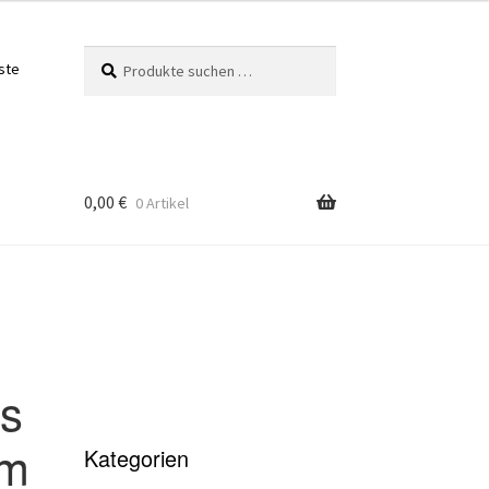
Suchen
Suchen
ste
nach:
0,00
€
0 Artikel
is
cm
Kategorien