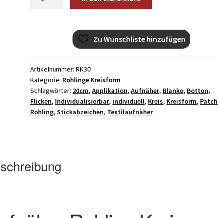
Rohling
Kreis
mit
Zu Wunschliste hinzufügen
Rand
gestickt
20cm
Artikelnummer:
RK30
Menge
Kategorie:
Rohlinge Kreisform
Schlagwörter:
20cm
,
Applikation
,
Aufnäher
,
Blanko
,
Botton
,
Flicken
,
Individualisierbar
,
individuell
,
Kreis
,
Kreisform
,
Patch
Rohling
,
Stickabzeichen
,
Textilaufnäher
schreibung