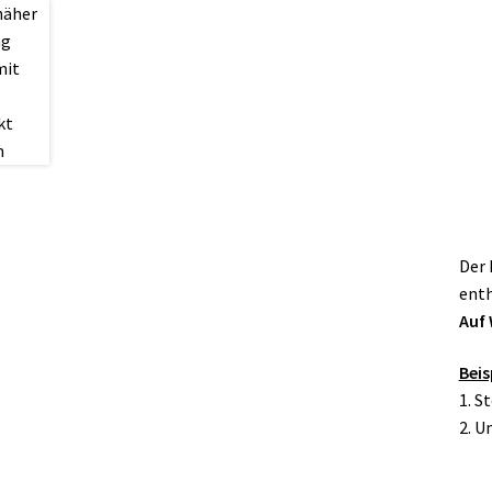
Der 
enth
Auf 
Beis
1. S
2. 