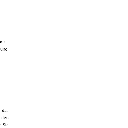
mit
 und
r
r das
r den
d Sie