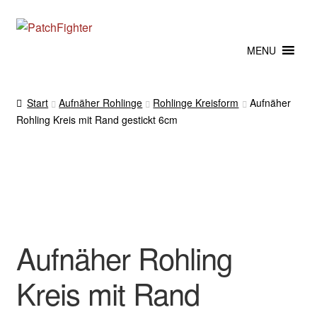
Zur
Zum
Navigation
Inhalt
MENU
springen
springen
Start
Aufnäher Rohlinge
Rohlinge Kreisform
Aufnäher
Rohling Kreis mit Rand gestickt 6cm
Aufnäher Rohling
Kreis mit Rand