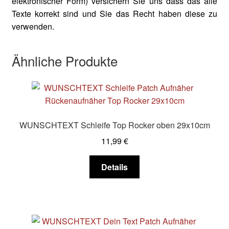
elektronischer Form) versichern Sie uns dass das alle
Texte korrekt sind und Sie das Recht haben diese zu
verwenden.
Ähnliche Produkte
WUNSCHTEXT Schleife Top Rocker oben 29x10cm
11,99
€
Dieses
Details
Produkt
weist
mehrere
Varianten
auf.