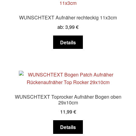
Die
Optionen
WUNSCHTEXT Aufnäher rechteckig 11x3cm
können
ab:
3,99
€
auf
der
Dieses
Details
Produktseite
Produkt
gewählt
weist
werden
mehrere
Varianten
auf.
Die
Optionen
WUNSCHTEXT Toprocker Aufnäher Bogen oben
können
29x10cm
auf
11,99
€
der
Produktseite
Dieses
Details
gewählt
Produkt