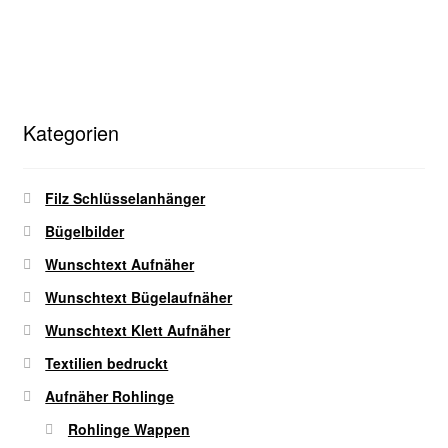
werden
weist
mehrere
Varianten
auf.
Die
Kategorien
Optionen
können
auf
Filz Schlüsselanhänger
der
Bügelbilder
Produktseite
gewählt
Wunschtext Aufnäher
werden
Wunschtext Bügelaufnäher
Wunschtext Klett Aufnäher
Textilien bedruckt
Aufnäher Rohlinge
Rohlinge Wappen