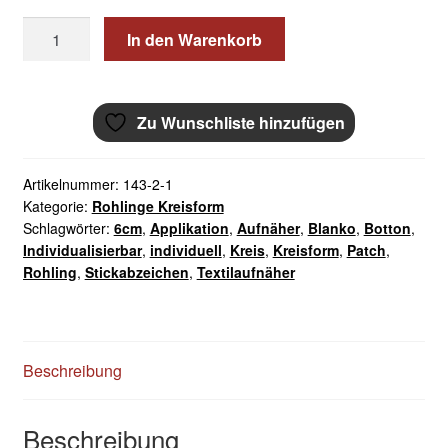
Aufnäher
In den Warenkorb
Rohling
Kreis
mit
Zu Wunschliste hinzufügen
Rand
gestickt
6cm
Artikelnummer:
143-2-1
Menge
Kategorie:
Rohlinge Kreisform
Schlagwörter:
6cm
,
Applikation
,
Aufnäher
,
Blanko
,
Botton
,
Individualisierbar
,
individuell
,
Kreis
,
Kreisform
,
Patch
,
Rohling
,
Stickabzeichen
,
Textilaufnäher
Beschreibung
Beschreibung