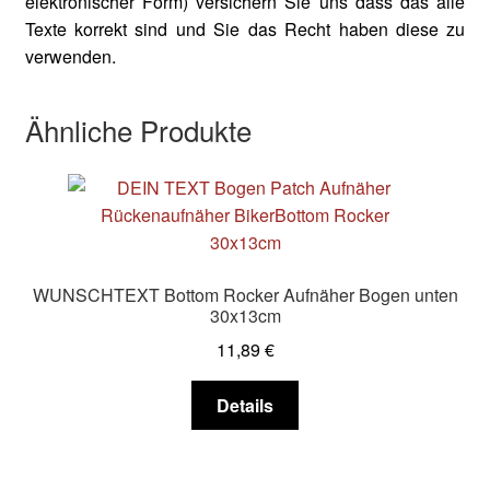
elektronischer Form) versichern Sie uns dass das alle
Texte korrekt sind und Sie das Recht haben diese zu
verwenden.
Ähnliche Produkte
WUNSCHTEXT Bottom Rocker Aufnäher Bogen unten
30x13cm
11,89
€
Dieses
Details
Produkt
weist
mehrere