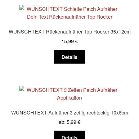
Varianten
auf.
Die
Optionen
WUNSCHTEXT Rückenaufnäher Top Rocker 35x12cm
können
15,99
€
auf
der
Dieses
Details
Produktseite
Produkt
gewählt
weist
werden
mehrere
Varianten
auf.
Die
Optionen
WUNSCHTEXT Aufnäher 3 zeilig rechteckig 10x6cm
können
ab:
5,99
€
auf
der
Dieses
Details
Produktseite