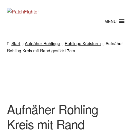
Zur
Zum
Navigation
Inhalt
MENU
springen
springen
Start
Aufnäher Rohlinge
Rohlinge Kreisform
Aufnäher
Rohling Kreis mit Rand gestickt 7cm
Aufnäher Rohling
Kreis mit Rand