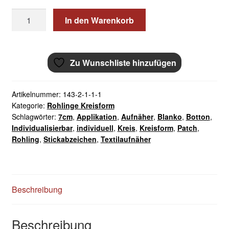
Aufnäher
In den Warenkorb
Rohling
Kreis
mit
Zu Wunschliste hinzufügen
Rand
gestickt
7cm
Artikelnummer:
143-2-1-1-1
Menge
Kategorie:
Rohlinge Kreisform
Schlagwörter:
7cm
,
Applikation
,
Aufnäher
,
Blanko
,
Botton
,
Individualisierbar
,
individuell
,
Kreis
,
Kreisform
,
Patch
,
Rohling
,
Stickabzeichen
,
Textilaufnäher
Beschreibung
Beschreibung