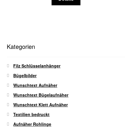
Produkt
gewählt
weist
werden
mehrere
Varianten
auf.
Die
Kategorien
Optionen
können
auf
Filz Schlüsselanhänger
der
Bügelbilder
Produktseite
gewählt
Wunschtext Aufnäher
werden
Wunschtext Bügelaufnäher
Wunschtext Klett Aufnäher
Textilien bedruckt
Aufnäher Rohlinge