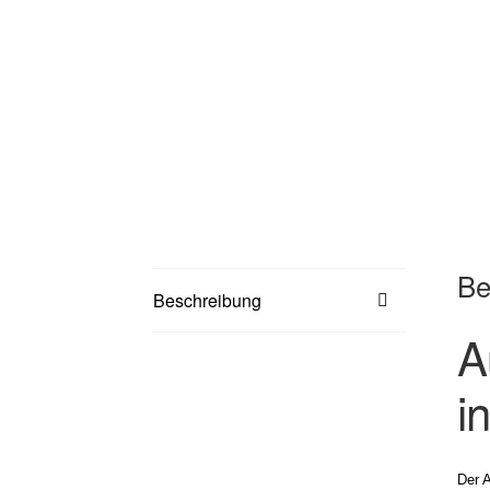
Be
Beschreibung
A
i
Der 