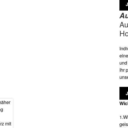
Au
Au
Ho
Indi
eine
und 
Ihr 
unse
Wic
1.Wi
geis