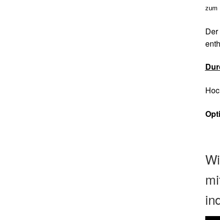
zum 
Der 
enth
Dur
Hoc
Opt
Wi
mi
in