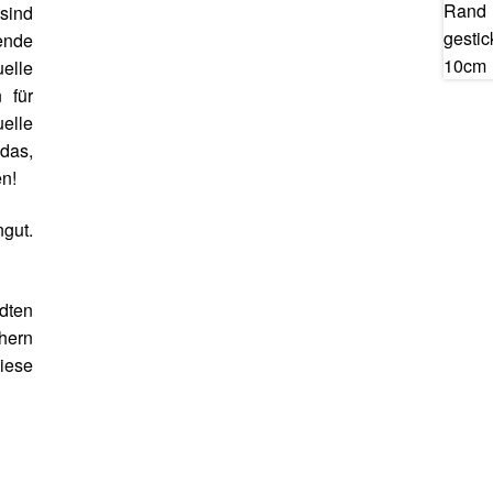
 sind
hende
uelle
 für
elle
das,
n!
gut.
dten
chern
diese