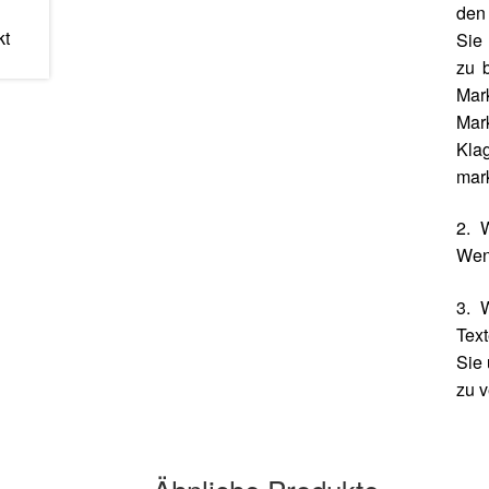
den 
Sie 
zu b
Mar
Mar
Kla
mark
2. 
Wenn
3. 
Text
Sie 
zu 