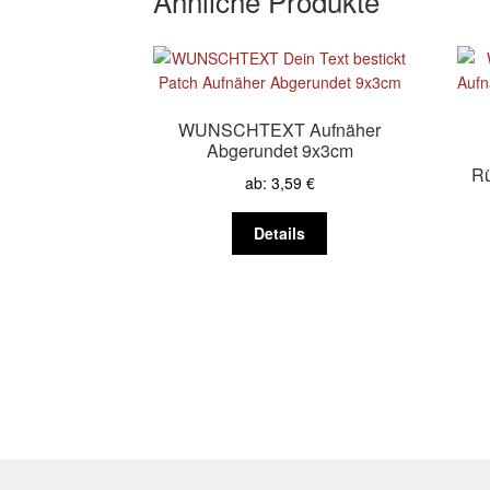
Ähnliche Produkte
WUNSCHTEXT Aufnäher
Abgerundet 9x3cm
Rü
ab:
3,59
€
Dieses
Details
Produkt
weist
mehrere
Varianten
auf.
Die
Optionen
können
auf
der
Produktseite