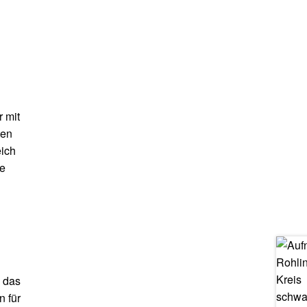
 mit
ten
eich
ie
r das
n für