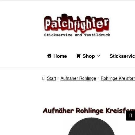
Zur
Zum
Navigation
Inhalt
springen
springen
Home
Shop
Stickservi
Start
Aufnäher Rohlinge
Rohlinge Kreisfo
🔍