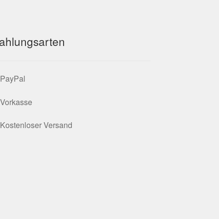
t
n
ahlungsarten