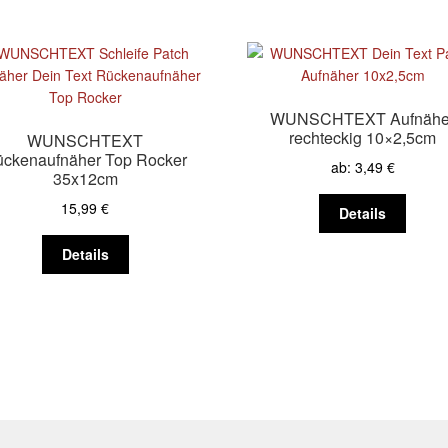
WUNSCHTEXT Aufnähe
rechteckig 10×2,5cm
WUNSCHTEXT
ckenaufnäher Top Rocker
ab:
3,49
€
35x12cm
Diese
15,99
€
Details
Produk
Dieses
weist
Details
Produkt
mehre
weist
Varian
mehrere
auf.
Varianten
Die
auf.
Optio
Die
könne
Optionen
auf
können
der
auf
Produk