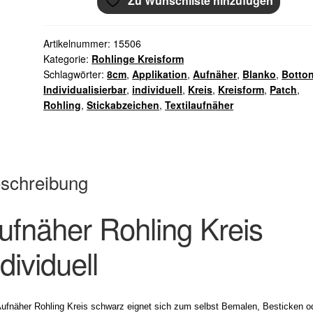
Zu Wunschliste hinzufügen
mit
Rand
gestickt
Artikelnummer:
15506
8,5cm
Kategorie:
Rohlinge Kreisform
Menge
Schlagwörter:
8cm
,
Applikation
,
Aufnäher
,
Blanko
,
Botto
Individualisierbar
,
individuell
,
Kreis
,
Kreisform
,
Patch
,
Rohling
,
Stickabzeichen
,
Textilaufnäher
schreibung
ufnäher Rohling Kreis
ndividuell
Aufnäher Rohling Kreis schwarz eignet sich zum selbst Bemalen, Besticken o