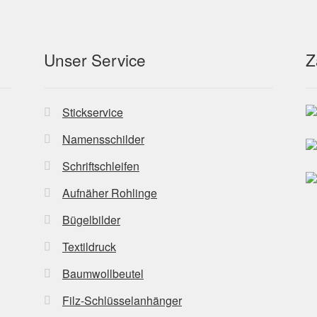
der
gewähl
Produktseite
werde
gewählt
Unser Service
Z
werden
Stickservice
Namensschilder
Schriftschleifen
Aufnäher Rohlinge
Bügelbilder
Textildruck
Baumwollbeutel
Filz-Schlüsselanhänger