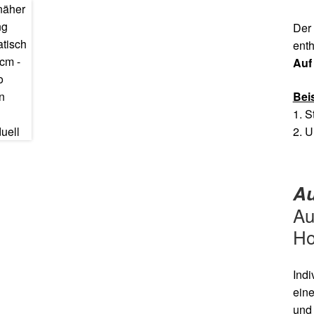
Der 
enth
Auf
Bei
1. S
2. 
Au
Au
Ho
Indi
eine
und 