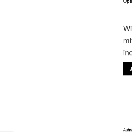
Opt
Wi
mi
in
Aufn