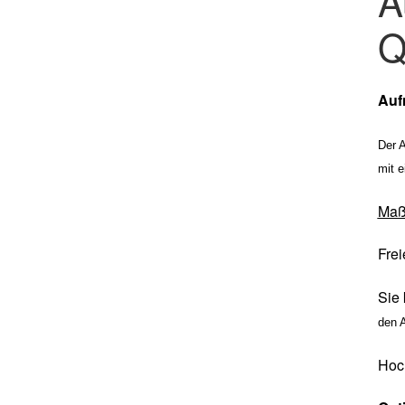
A
Q
Auf
Der 
mit e
Ma
Frei
Sie 
den 
Hoc