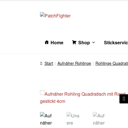
Zur
Zum
Navigation
Inhalt
springen
springen
Home
Shop
Stickservi
Start
Aufnäher Rohlinge
Rohlinge Quadrat
🔍