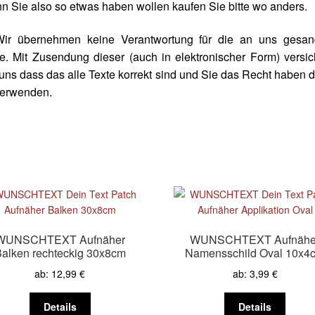
 Sie also so etwas haben wollen kaufen Sie bitte wo anders.
Wir übernehmen keine Verantwortung für die an uns gesan
e. Mit Zusendung dieser (auch in elektronischer Form) versi
uns dass das alle Texte korrekt sind und Sie das Recht haben 
verwenden.
WUNSCHTEXT Aufnäher
WUNSCHTEXT Aufnähe
alken rechteckig 30x8cm
Namensschild Oval 10x4
ab:
12,99
€
ab:
3,99
€
Dieses
Diese
Details
Details
Produkt
Produk