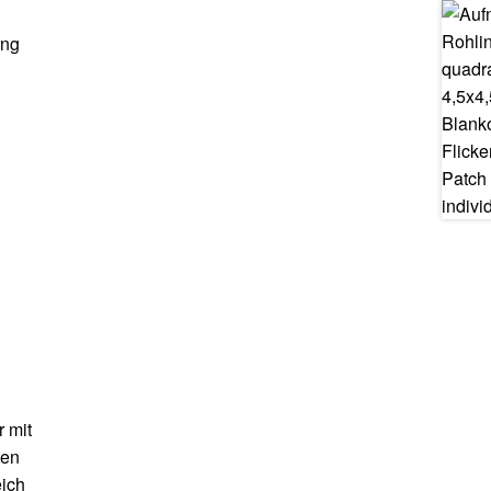
ang
 mit
ten
eich