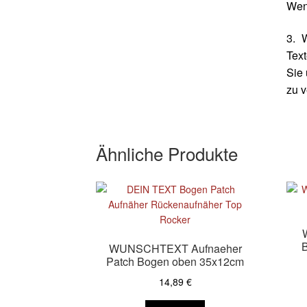
Wenn
3. 
Text
Sie 
zu 
Ähnliche Produkte
B
WUNSCHTEXT Aufnaeher
Patch Bogen oben 35x12cm
14,89
€
Dieses