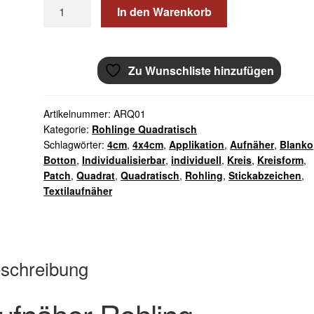
Aufnäher
In den Warenkorb
Rohling
Quadratisch
mit
Zu Wunschliste hinzufügen
Rand
gestickt
4x4cm
Artikelnummer:
ARQ01
Menge
Kategorie:
Rohlinge Quadratisch
Schlagwörter:
4cm
,
4x4cm
,
Applikation
,
Aufnäher
,
Blanko
Botton
,
Individualisierbar
,
individuell
,
Kreis
,
Kreisform
,
Patch
,
Quadrat
,
Quadratisch
,
Rohling
,
Stickabzeichen
,
Textilaufnäher
schreibung