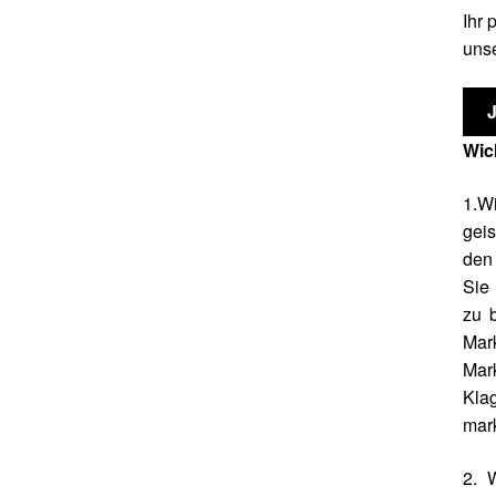
Ihr 
unse
Wic
1.Wi
geis
den 
Sie 
zu b
Mar
Mar
Kla
mark
2. 