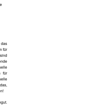
ie
r das
n für
 sind
hende
uelle
 für
elle
das,
n!
gut.