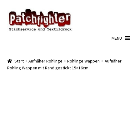
Zur
Zum
Navigation
Inhalt
springen
springen
MENU
Start
Aufnäher Rohlinge
Rohlinge Wappen
Aufnäher
Rohling Wappen mit Rand gestickt 15×16cm