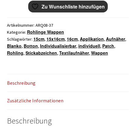
mit
Zu Wunschliste hinzufügen
Rand
gestickt
15×16cm
Artikelnummer:
ARQ08-37
Menge
Rohlinge Wappen
Kategorie:
15cm
15x16cm
16cm
Applikation
Aufnäher
Schlagwörter:
,
,
,
,
,
Blanko
Botton
Individualisierbar
individuell
Patch
,
,
,
,
,
Rohling
Stickabzeichen
Textilaufnäher
Wappen
,
,
,
Beschreibung
Zusätzliche Informationen
Beschreibung