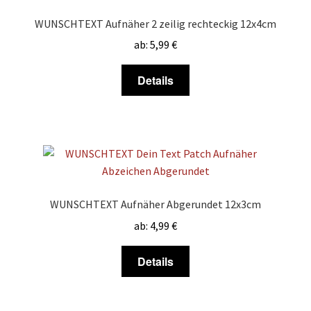
WUNSCHTEXT Aufnäher 2 zeilig rechteckig 12x4cm
ab:
5,99
€
Dieses
Details
Produkt
weist
mehrere
Varianten
auf.
Die
Optionen
WUNSCHTEXT Aufnäher Abgerundet 12x3cm
können
ab:
4,99
€
auf
der
Dieses
Details
Produktseite
Produkt
gewählt
weist
werden
mehrere