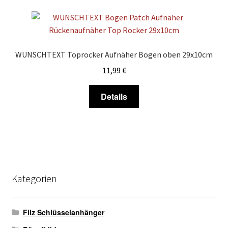
Varianten
auf.
Die
Optionen
WUNSCHTEXT Toprocker Aufnäher Bogen oben 29x10cm
können
11,99
€
auf
der
Dieses
Details
Produktseite
Produkt
gewählt
weist
werden
mehrere
Varianten
auf.
Die
Kategorien
Optionen
können
auf
Filz Schlüsselanhänger
der