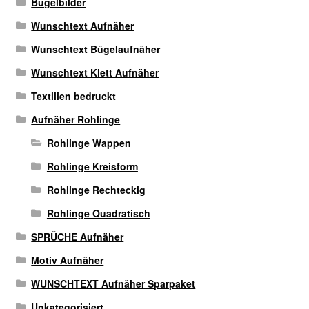
Bügelbilder
Produktseite
gewählt
Wunschtext Aufnäher
werden
Wunschtext Bügelaufnäher
Wunschtext Klett Aufnäher
Textilien bedruckt
Aufnäher Rohlinge
Rohlinge Wappen
Rohlinge Kreisform
Rohlinge Rechteckig
Rohlinge Quadratisch
SPRÜCHE Aufnäher
Motiv Aufnäher
WUNSCHTEXT Aufnäher Sparpaket
Unkategorisiert