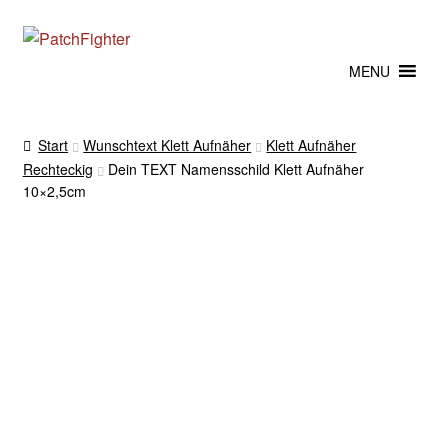
Zur
Zum
Navigation
Inhalt
MENU
springen
springen
Start
Wunschtext Klett Aufnäher
Klett Aufnäher
Rechteckig
Dein TEXT Namensschild Klett Aufnäher
10×2,5cm