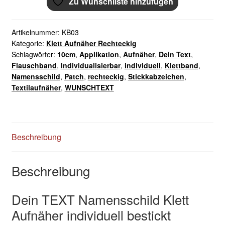
Zu Wunschliste hinzufügen
Aufnäher
10x2,5cm
Menge
Artikelnummer:
KB03
Kategorie:
Klett Aufnäher Rechteckig
Schlagwörter:
10cm
,
Applikation
,
Aufnäher
,
Dein Text
,
Flauschband
,
Individualisierbar
,
individuell
,
Klettband
,
Namensschild
,
Patch
,
rechteckig
,
Stickkabzeichen
,
Textilaufnäher
,
WUNSCHTEXT
Beschreibung
Beschreibung
Dein TEXT Namensschild Klett
Aufnäher individuell bestickt