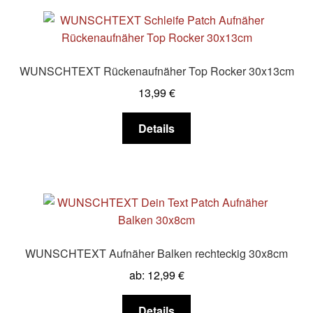
WUNSCHTEXT Rückenaufnäher Top Rocker 30x13cm
13,99
€
Dieses
Details
Produkt
weist
mehrere
Varianten
auf.
Die
Optionen
WUNSCHTEXT Aufnäher Balken rechteckig 30x8cm
können
ab:
12,99
€
auf
der
Dieses
Details
Produktseite