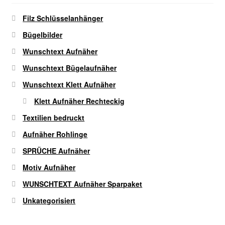
auf
Filz Schlüsselanhänger
der
Bügelbilder
Produktseite
gewählt
Wunschtext Aufnäher
werden
Wunschtext Bügelaufnäher
Wunschtext Klett Aufnäher
Klett Aufnäher Rechteckig
Textilien bedruckt
Aufnäher Rohlinge
SPRÜCHE Aufnäher
Motiv Aufnäher
WUNSCHTEXT Aufnäher Sparpaket
Unkategorisiert