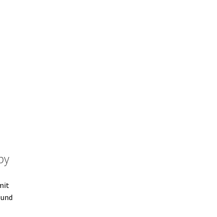
by
mit
 und