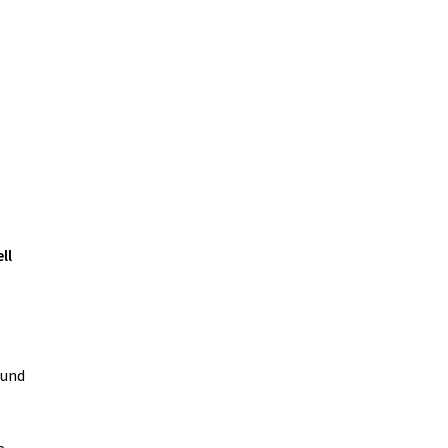
ll
 und
e