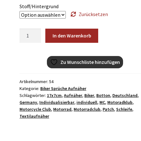
Stoff/Hintergrund
Zurücksetzen
Deutschland
In den Warenkorb
Schleife
unten
Patch
Zu Wunschliste hinzufügen
Aufnäher
17x7cm
Menge
Artikelnummer:
54
Kategorie:
Biker Sprüche Aufnäher
Schlagwörter:
17x7cm
,
Aufnäher
,
Biker
,
Botton
,
Deutschland
,
Germany
,
Individualisierbar
,
individuell
,
MC
,
Motoradklub
,
Motorcycle Club
,
Motorrad
,
Motorradclub
,
Patch
,
Schleife
,
Textilaufnäher