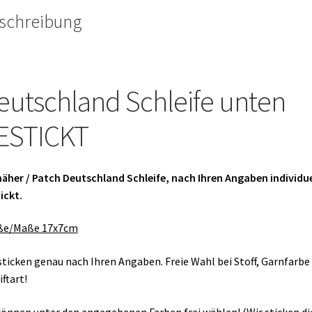
schreibung
eutschland Schleife
unten
ESTICKT
äher / Patch Deutschland Schleife, nach Ihren Angaben individue
ickt.
ße/Maße 17x7cm
sticken genau nach Ihren Angaben. Freie Wahl bei Stoff, Garnfarbe
iftart!
können unter den angegebenen Farben frei wählen! (Wir sticken di