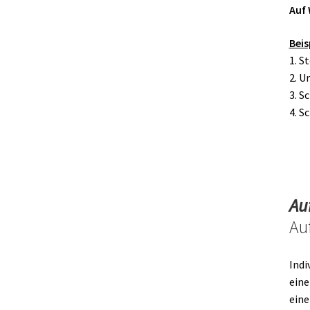
Auf 
Beis
1. S
2. 
3. S
4. S
Au
Au
Indi
eine
eine