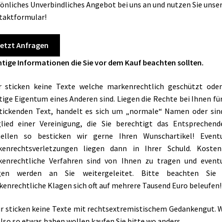
önliches Unverbindliches Angebot bei uns an und nutzen Sie unse
taktformular!
etzt Anfragen
tige Informationen die Sie vor dem Kauf beachten sollten.
r sticken keine Texte welche markenrechtlich geschützt ode
tige Eigentum eines Anderen sind. Liegen die Rechte bei Ihnen fü
tickenden Text, handelt es sich um „normale“ Namen oder sin
lied einer Vereinigung, die Sie berechtigt das Entsprechen
tellen so besticken wir gerne Ihren Wunschartikel! Eventu
kenrechtsverletzungen liegen dann in Ihrer Schuld. Kosten
kenrechtliche Verfahren sind von Ihnen zu tragen und eventu
gen werden an Sie weitergeleitet. Bitte beachten Sie 
enrechtliche Klagen sich oft auf mehrere Tausend Euro beleufen!
ir sticken keine Texte mit rechtsextremistischem Gedankengut.
also so etwas haben wollen kaufen Sie bitte wo anders.