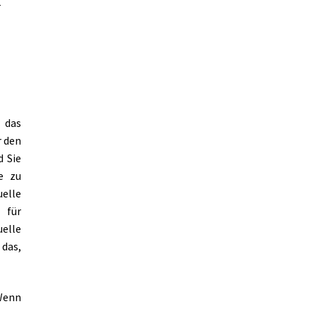
r
r das
r den
d Sie
de zu
elle
 für
elle
das,
 Wenn