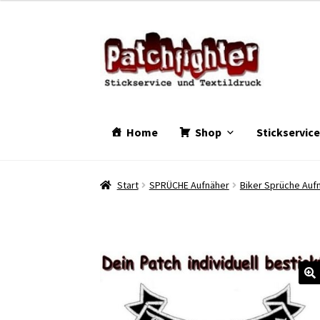
Zur
Zum
Navigation
Inhalt
springen
springen
Home
Shop
Stickservic
Start
SPRÜCHE Aufnäher
Biker Sprüche Auf
🔍