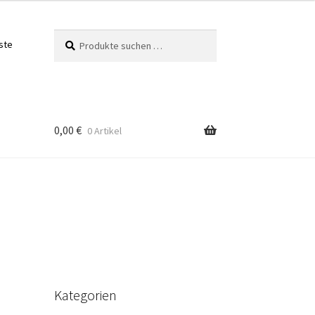
Suchen
Suchen
ste
nach:
0,00
€
0 Artikel
Kategorien