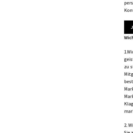
pers
Kon
J
Wich
1.Wi
geis
zu s
Mitg
bes
Mar
Mar
Kla
mark
2. W
Sie 