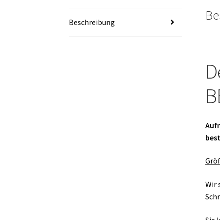
Be
Beschreibung
D
B
Aufn
best
Grö
Wir 
Schr
Sie 