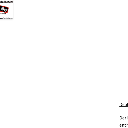
Deut
Der 
enth