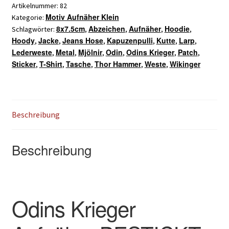
Menge
Artikelnummer:
82
Motiv Aufnäher Klein
Kategorie:
8x7.5cm
Abzeichen
Aufnäher
Hoodie
Schlagwörter:
,
,
,
,
Hoody
Jacke
Jeans Hose
Kapuzenpulli
Kutte
Larp
,
,
,
,
,
,
Lederweste
Metal
Mjölnir
Odin
Odins Krieger
Patch
,
,
,
,
,
,
Sticker
T-Shirt
Tasche
Thor Hammer
Weste
Wikinger
,
,
,
,
,
Beschreibung
Beschreibung
Odins Krieger