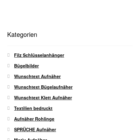
werden
mehrere
Varianten
auf.
Die
Kategorien
Optionen
können
auf
Filz Schlüsselanhänger
der
Bügelbilder
Produktseite
gewählt
Wunschtext Aufnäher
werden
Wunschtext Bügelaufnäher
Wunschtext Klett Aufnäher
Textilien bedruckt
Aufnäher Rohlinge
SPRÜCHE Aufnäher
Motiv Aufnäher