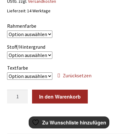
UStG.
zzgl.
Versandkosten
Lieferzeit:
14 Werktage
Rahmenfarbe
Stoff/Hintergrund
Textfarbe
Zurücksetzen
Odins
In den Warenkorb
Krieger
Wikinger
Patch
Zu Wunschliste hinzufügen
Aufnäher
8x7,5cm