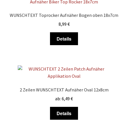
Die
Optionen
WUNSCHTEXT Toprocker Aufnäher Bogen oben 18x7cm
können
8,99
€
auf
der
Dieses
Details
Produktseite
Produkt
gewählt
weist
werden
mehrere
Varianten
auf.
Die
Optionen
2 Zeilen WUNSCHTEXT Aufnäher Oval 12x8cm
können
ab:
6,49
€
auf
der
Dieses
Details
Produktseite
Produkt
gewählt
weist