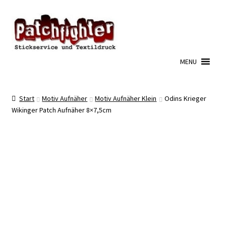
Zur
Zum
Navigation
Inhalt
springen
springen
MENU
Start
Motiv Aufnäher
Motiv Aufnäher Klein
Odins Krieger
Wikinger Patch Aufnäher 8×7,5cm