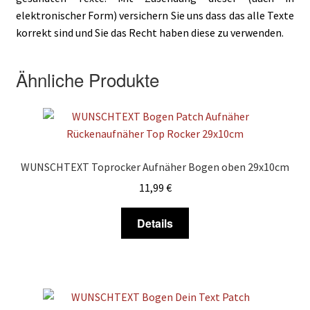
elektronischer Form) versichern Sie uns dass das alle Texte
korrekt sind und Sie das Recht haben diese zu verwenden.
Ähnliche Produkte
WUNSCHTEXT Toprocker Aufnäher Bogen oben 29x10cm
11,99
€
Dieses
Details
Produkt
weist
mehrere
Varianten
auf.