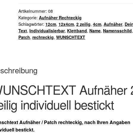
12x4cm
Menge
Artikelnummer:
08
Kategorie:
Aufnäher Rechteckig
Schlagwörter:
12cm
,
12x4cm
,
2 zeilig
,
4cm
,
Aufnäher
,
Dei
Text
,
Individualisierbar
,
Klettband
,
Name
,
Namensschild
Patch
,
rechteckig
,
WUNSCHTEXT
schreibung
UNSCHTEXT Aufnäher 
eilig individuell bestickt
schtext Aufnäher / Patch
rechteckig,
nach Ihren Angaben
viduell bestickt.