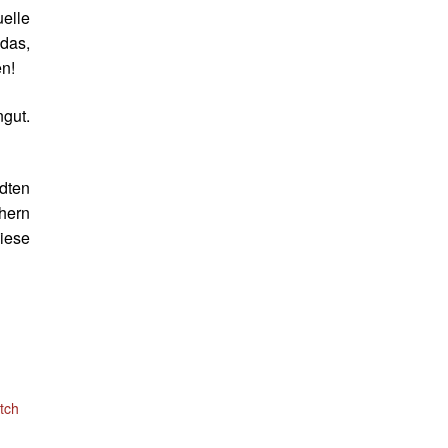
elle
das,
n!
gut.
dten
chern
diese