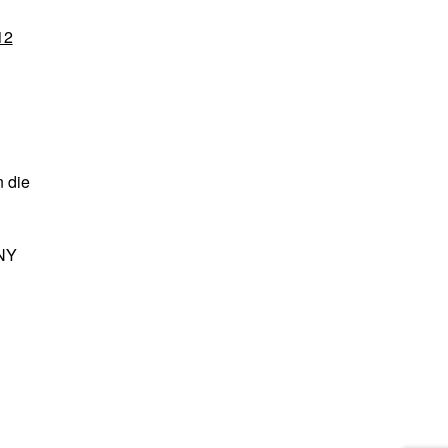
12
n die
ANY