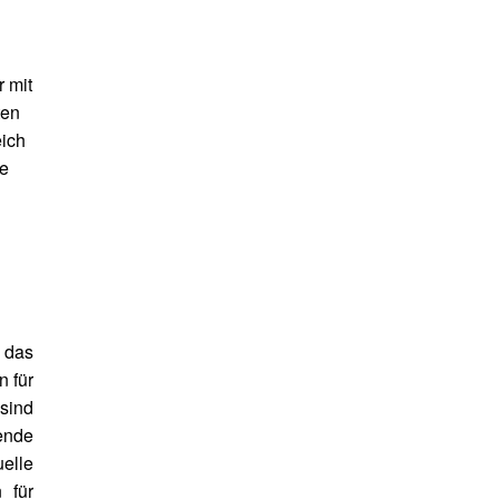
 mit
ten
eich
ie
r das
n für
 sind
hende
uelle
 für