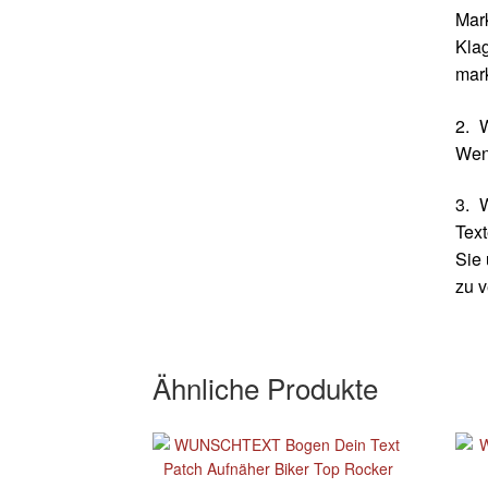
Mar
Kla
mark
2. 
Wenn
3. 
Text
Sie 
zu 
Ähnliche Produkte