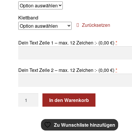
Klettband
Zurücksetzen
Dein Text Zeile 1 – max. 12 Zeichen :- (
0,00
€
)
*
Dein Text Zeile 2 – max. 12 Zeichen :- (
0,00
€
)
*
WUNSCHTEXT
In den Warenkorb
Aufnäher
2
zeilig
Zu Wunschliste hinzufügen
rechteckig