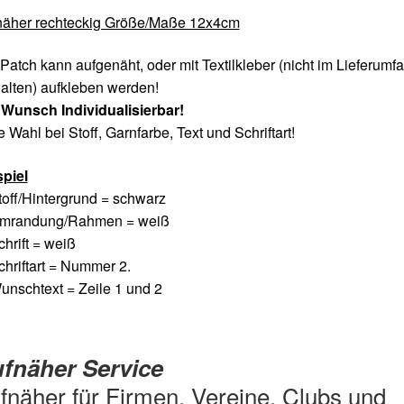
näher rechteckig Größe/Maße 12x4cm
Patch kann aufgenäht, oder mit Textilkleber (nicht im Lieferumf
alten) aufkleben werden!
 Wunsch Individualisierbar!
e Wahl bei Stoff, Garnfarbe, Text und Schriftart!
spiel
toff/Hintergrund = schwarz
Umrandung/Rahmen = weiß
chrift = weiß
chriftart = Nummer 2.
unschtext = Zeile 1 und 2
fnäher Service
fnäher für Firmen, Vereine, Clubs und