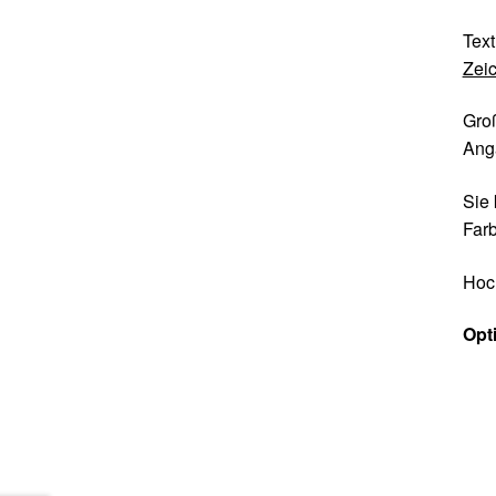
Text
Zeic
Groß
Ang
Sie 
Far
Hoc
Opt