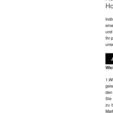
Ho
Indi
eine
und 
Ihr 
unse
Wic
1.Wi
geis
den 
Sie 
zu b
Mar