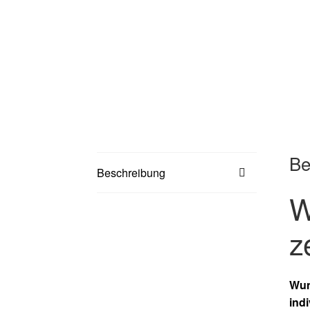
Be
Beschreibung
W
z
Wun
indi