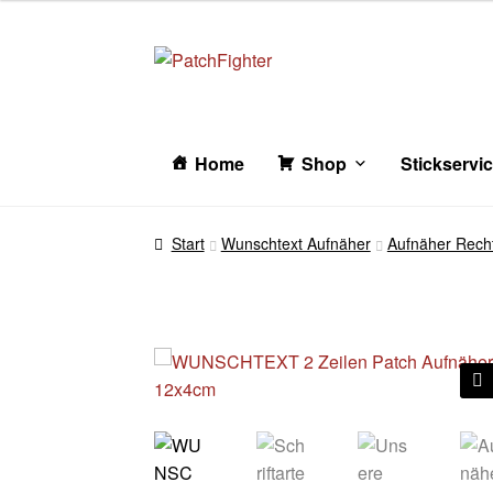
Zur
Zum
Navigation
Inhalt
springen
springen
Home
Shop
Stickservi
Start
Wunschtext Aufnäher
Aufnäher Rech
🔍