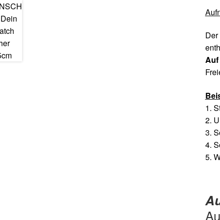
Auf
Der 
enth
Auf
Frei
Bei
1. S
2. 
3. S
4. S
5. W
Au
Au