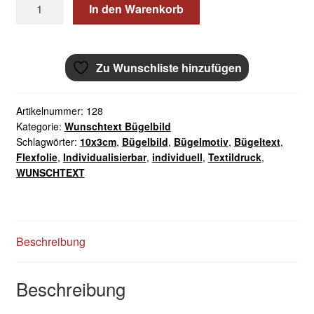
Wunschtext
In den Warenkorb
Bügelbild
10x3cm
Flexfolie
Zu Wunschliste hinzufügen
Menge
Artikelnummer:
128
Kategorie:
Wunschtext Bügelbild
Schlagwörter:
10x3cm
,
Bügelbild
,
Bügelmotiv
,
Bügeltext
,
Flexfolie
,
Individualisierbar
,
individuell
,
Textildruck
,
WUNSCHTEXT
Beschreibung
Beschreibung