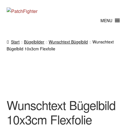
Zur
Zum
Navigation
Inhalt
MENU
springen
springen
Start
Bügelbilder
Wunschtext Bügelbild
Wunschtext
Bügelbild 10x3cm Flexfolie
Wunschtext Bügelbild
10x3cm Flexfolie