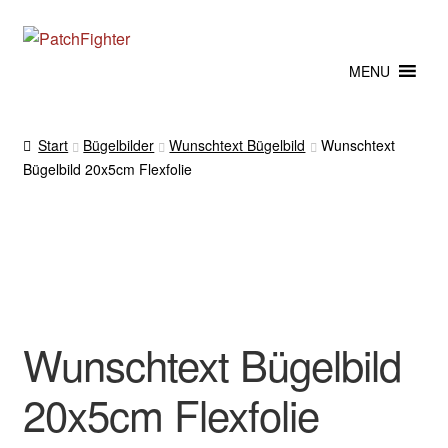
Zur
Zum
Navigation
Inhalt
MENU
springen
springen
Start
Bügelbilder
Wunschtext Bügelbild
Wunschtext
Bügelbild 20x5cm Flexfolie
Wunschtext Bügelbild
20x5cm Flexfolie