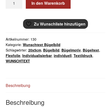
Wunschtext
In den Warenkorb
Bügelbild
20x5cm
Flexfolie
Zu Wunschliste hinzufügen
Menge
Artikelnummer:
130
Kategorie:
Wunschtext Bügelbild
Schlagwörter:
20x5cm
,
Bügelbild
,
Bügelmotiv
,
Bügeltext
,
Flexfolie
,
Individualisierbar
,
individuell
,
Textildruck
,
WUNSCHTEXT
Beschreibung
Beschreibung