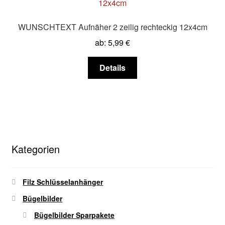
Die
Optionen
WUNSCHTEXT Aufnäher 2 zeilig rechteckig 12x4cm
können
ab:
5,99
€
auf
der
Dieses
Details
Produktseite
Produkt
gewählt
weist
werden
mehrere
Varianten
auf.
Die
Kategorien
Optionen
können
auf
Filz Schlüsselanhänger
der
Bügelbilder
Produktseite
gewählt
Bügelbilder Sparpakete