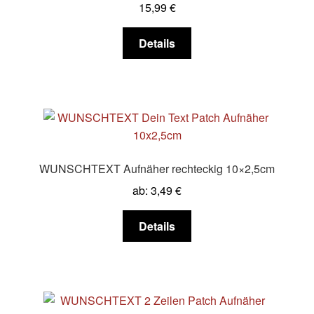
15,99
€
Dieses
Details
Produkt
weist
mehrere
Varianten
auf.
Die
Optionen
WUNSCHTEXT Aufnäher rechteckig 10×2,5cm
können
ab:
3,49
€
auf
der
Dieses
Details
Produktseite
Produkt
gewählt
weist
werden
mehrere
Varianten
auf.