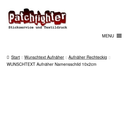
Zur
Zum
Navigation
Inhalt
springen
springen
MENU
Start
Wunschtext Aufnäher
Aufnäher Rechteckig
WUNSCHTEXT Aufnäher Namensschild 10x2cm