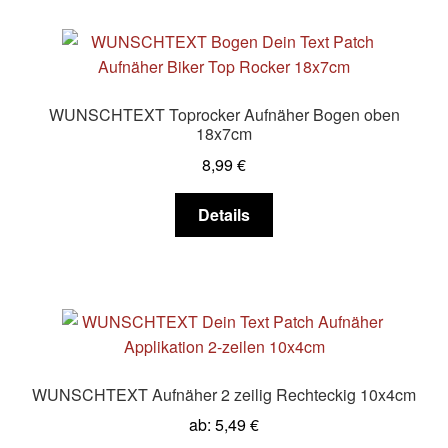
WUNSCHTEXT Toprocker Aufnäher Bogen oben
18x7cm
8,99
€
Dieses
Details
Produkt
weist
mehrere
Varianten
auf.
Die
Optionen
WUNSCHTEXT Aufnäher 2 zeilig Rechteckig 10x4cm
können
ab:
5,49
€
auf