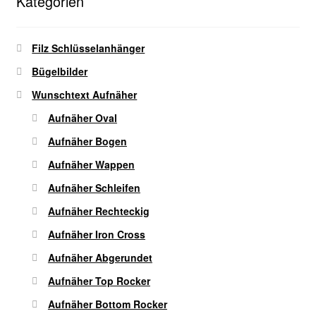
Kategorien
Optionen
können
auf
Filz Schlüsselanhänger
der
Bügelbilder
Produktseite
gewählt
Wunschtext Aufnäher
werden
Aufnäher Oval
Aufnäher Bogen
Aufnäher Wappen
Aufnäher Schleifen
Aufnäher Rechteckig
Aufnäher Iron Cross
Aufnäher Abgerundet
Aufnäher Top Rocker
Aufnäher Bottom Rocker