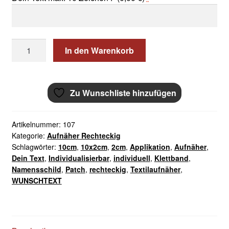
WUNSCHTEXT
In den Warenkorb
Aufnäher
Namensschild
10x2cm
Zu Wunschliste hinzufügen
Menge
Artikelnummer:
107
Kategorie:
Aufnäher Rechteckig
Schlagwörter:
10cm
,
10x2cm
,
2cm
,
Applikation
,
Aufnäher
,
Dein Text
,
Individualisierbar
,
individuell
,
Klettband
,
Namensschild
,
Patch
,
rechteckig
,
Textilaufnäher
,
WUNSCHTEXT